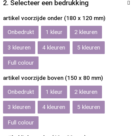
2. Selecteer een bedrukking
Reistassen
Veiligheidsvesten en Veiligheidshesjes
artikel voorzijde onder (180 x 120 mm)
Rugzakken
Vesten
Onbedrukt
1
2
Schoenentassen
Oog- en gelaatsbescherming
3
4
5
Schoudertassen
Hoofdbescherming
Full colour
Sporttassen
Gehoorbescherming
artikel voorzijde boven (150 x 80 mm)
Strandtassen
Ademhalingsbescherming
Onbedrukt
1
2
Tablettassen
3
4
5
Toilettassen
Full colour
Trolleys