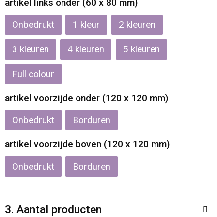
artikel links onder (60 x 80 mm)
Waterbestendige tassen
Onbedrukt
1
2
Reistassensets
3
4
5
Golftassen
Full colour
Goodiebags
artikel voorzijde onder (120 x 120 mm)
Onbedrukt
Borduren
artikel voorzijde boven (120 x 120 mm)
Onbedrukt
Borduren
3. Aantal producten