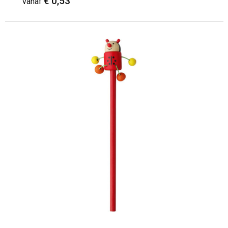
€ 0,53
vanaf
Minimale afname: 1