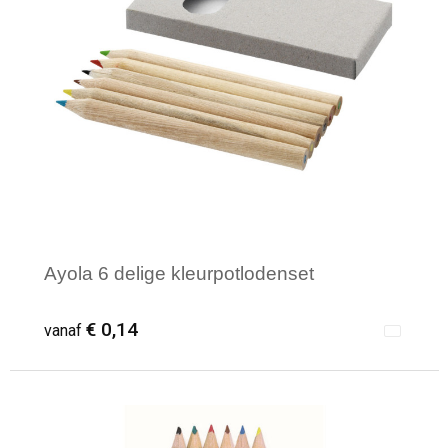
Waterbestendige tassen
Reistassensets
Golftassen
Goodiebags
Ayola 6 delige kleurpotlodenset
€ 0,14
vanaf
Minimale afname: 1