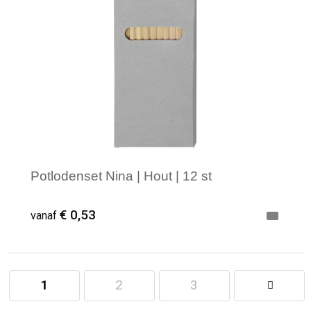
Potlodenset Nina | Hout | 12 st
€ 0,53
vanaf
1
2
3
Minimale afname: 1