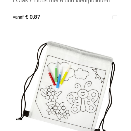
LOMKY Doos met 6 duo kleurpotloden
€ 0,87
vanaf
Minimale afname: 100