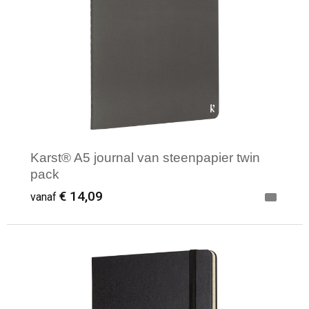
Waterbestendige tassen
Reistassensets
Golftassen
Goodiebags
Karst® A5 journal van steenpapier twin
pack
€ 14,09
vanaf
Minimale afname: 1