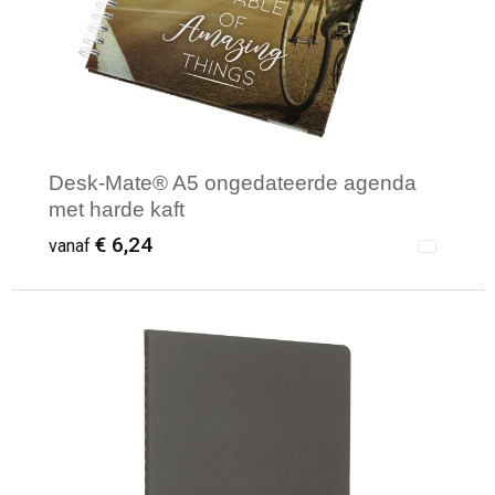
Reistassen
Veiligheidsvesten en Veiligheidshesjes
Rugzakken
Vesten
Schoenentassen
Oog- en gelaatsbescherming
Desk-Mate® A5 ongedateerde agenda
Schoudertassen
Hoofdbescherming
met harde kaft
€ 6,24
Sporttassen
Gehoorbescherming
vanaf
Strandtassen
Ademhalingsbescherming
Tablettassen
Minimale afname: 100
Toilettassen
Trolleys