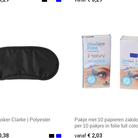
ale afname: 1
Minimale afname: 1
ker Clarke | Polyester
Pakje met 10 papieren zakd
per 10 pakjes in folie full colo
over bedrukt
0,38
€ 2,03
vanaf