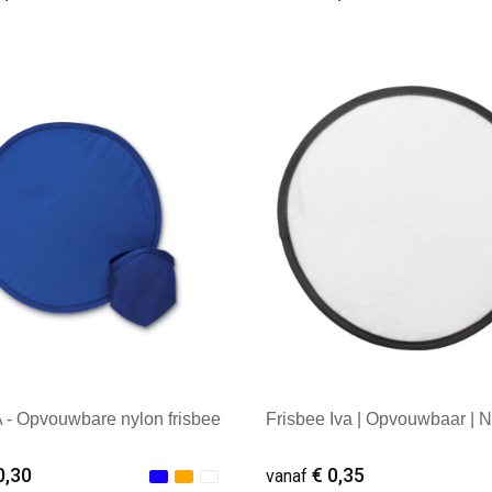
ale afname: 1
Minimale afname: 1.000
- Opvouwbare nylon frisbee
Frisbee Iva | Opvouwbaar | 
0,30
€ 0,35
vanaf