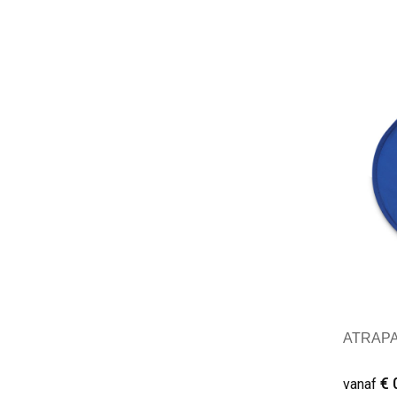
Minim
ATRAPA 
€ 
vanaf