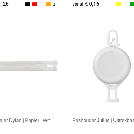
1,26
€ 0,16
vanaf
ale afname: 1
Minimale afname: 1
er Dylan | Papier | Wit
Pashouder Julius | Uittrekba