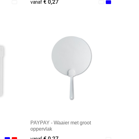
€ 0,27
vanaf
Minimale afname: 1
PAYPAY - Waaier met groot
oppervlak
€ 0,27
vanaf