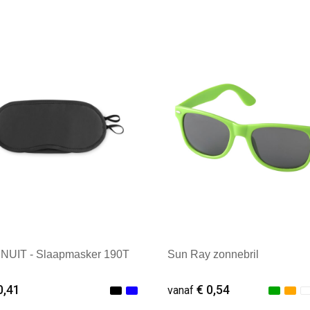
ale afname: 1
Minimale afname: 1
UIT - Slaapmasker 190T
Sun Ray zonnebril
0,41
€ 0,54
vanaf