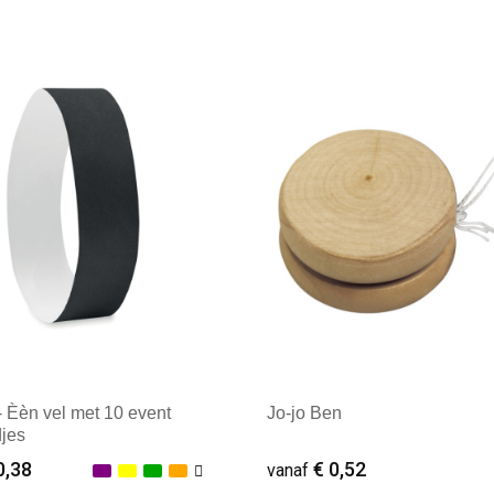
ale afname: 1
Minimale afname: 1
 Èèn vel met 10 event
Jo-jo Ben
jes
0,38
€ 0,52
vanaf