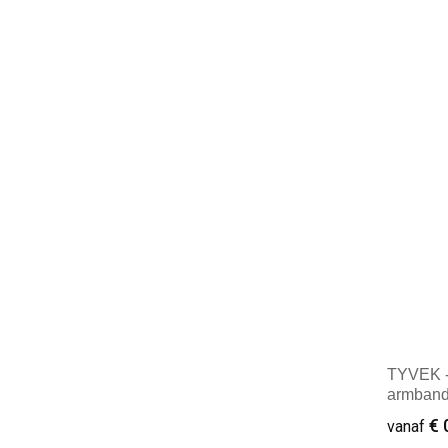
Minim
TYVEK -
armband
€ 
vanaf