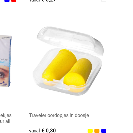
Minimale afname: 1
oekjes
Traveler oordopjes in doosje
ur all
€ 0,30
vanaf