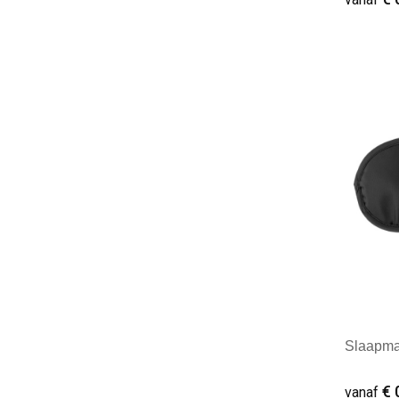
XD Collection
(43)
XD Design
(2)
Minim
XD Xclusive
(5)
Slaapmas
€ 
vanaf