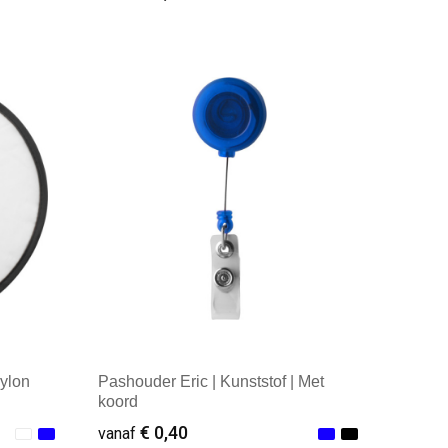
Minimale afname: 1
Nylon
Pashouder Eric | Kunststof | Met
koord
€ 0,40
vanaf