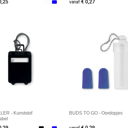
0,25
€ 0,27
vanaf
ale afname: 1
Minimale afname: 1
ER - Kunststof
BUDS TO GO - Oordopjes
abel
0,29
€ 0,29
vanaf