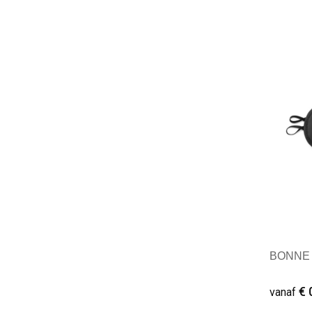
Minim
BONNE N
€ 
vanaf