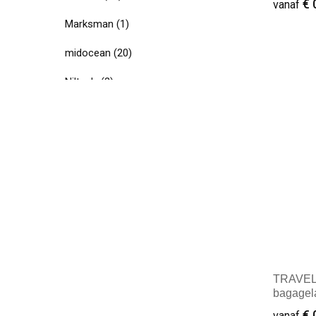
€ 
vanaf
Marksman
(1)
midocean
(20)
Minim
Nilton's
(2)
PROACT®
(3)
Seasons
(3)
Swiss Peak
(7)
Timberland
(1)
Ukiyo
(2)
Urban Vitamin
(1)
TRAVELL
Vinga
(12)
bagagel
Westford Mill
(1)
€ 
vanaf