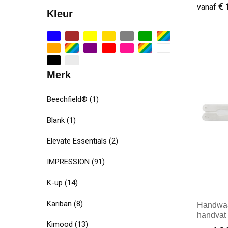
€ 
vanaf
Kleur
Minim
Merk
Beechfield®
(1)
Blank
(1)
Elevate Essentials
(2)
IMPRESSION
(91)
K-up
(14)
Kariban
(8)
Handwaai
handvat
Kimood
(13)