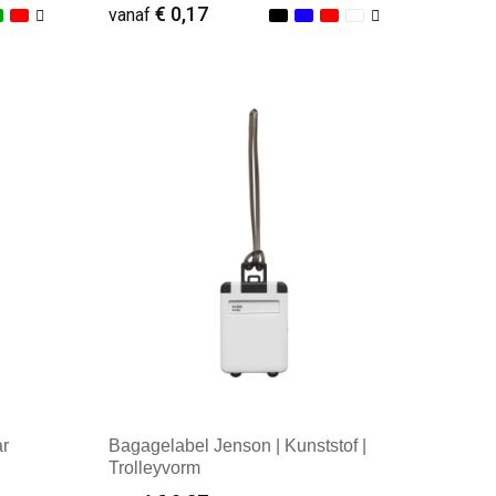
€ 0,17
vanaf
Minimale afname: 1
ar
Bagagelabel Jenson | Kunststof |
Trolleyvorm