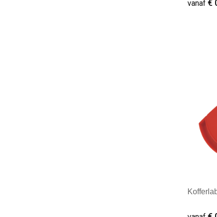
€ 
vanaf
midocean
(85)
Nilton's
(3)
Minim
Nordic Drift
(7)
Ocean Bottle
(8)
Philips
(1)
Ringo
(1)
Seasons
(4)
Skross
(4)
Stanley®
(13)
Kofferla
Swiss Peak
(4)
Topl
(1)
€ 
vanaf