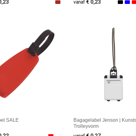
0,23
€ 0,23
vanaf
ale afname: 1
Minimale afname: 1
bel SALE
Bagagelabel Jenson | Kunstst
Trolleyvorm
0,22
€ 0,27
vanaf