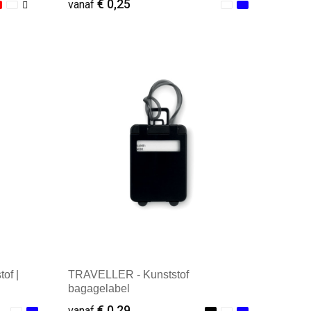
€ 0,25
vanaf
Minimale afname: 1
of |
TRAVELLER - Kunststof
bagagelabel
€ 0,29
vanaf