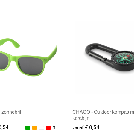
ale afname: 100
Minimale afname: 1
 zonnebril
CHACO - Outdoor kompas m
karabijn
0,54
€ 0,54
vanaf