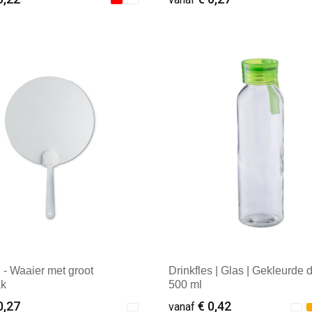
ale afname: 100
Minimale afname: 1
- Waaier met groot
Drinkfles | Glas | Gekleurde d
ak
500 ml
0,27
€ 0,42
vanaf