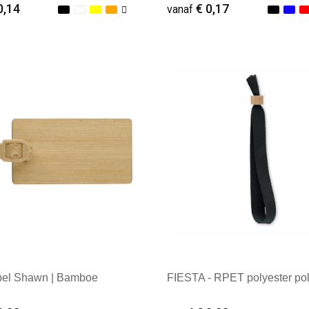
0,14
€ 0,17
vanaf
ale afname: 1
Minimale afname: 1
abel Shawn | Bamboe
FIESTA - RPET polyester po