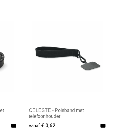
Minimale afname: 1
et
CELESTE - Polsband met
telefoonhouder
€ 0,62
vanaf