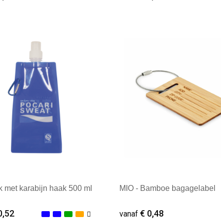
ale afname: 1
Minimale afname: 1
 met karabijn haak 500 ml
MIO - Bamboe bagagelabel
0,52
€ 0,48
vanaf