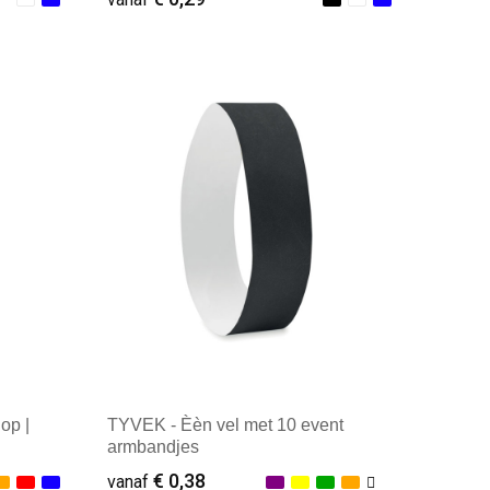
Minimale afname: 1
op |
TYVEK - Èèn vel met 10 event
armbandjes
€ 0,38
vanaf