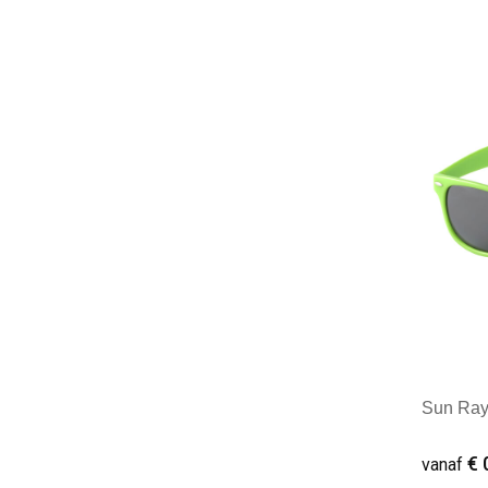
Minim
Sun Ray
€ 
vanaf