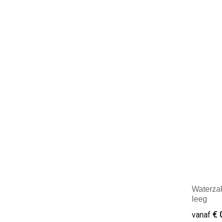
Minim
Waterzak
leeg
€ 
vanaf