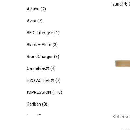
€ 
vanaf
Aviana
(2)
Avira
(7)
BE O Lifestyle
(1)
Minim
Black + Blum
(3)
BrandCharger
(3)
CamelBak®
(4)
H2O ACTIVE®
(7)
IMPRESSION
(110)
Kariban
(3)
Larq
(4)
Kofferl
Mepal
(5)