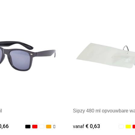
ale afname: 1
Minimale afname: 1
l
Sipzy 480 ml opvouwbare wa
0,66
€ 0,63
vanaf