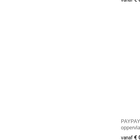
Ukiyo
(1)
Urban Vitamin
(1)
Minim
Vinga
(29)
XD Collection
(52)
XD Design
(1)
XD Xclusive
(7)
PAYPAY 
oppervl
€ 
vanaf