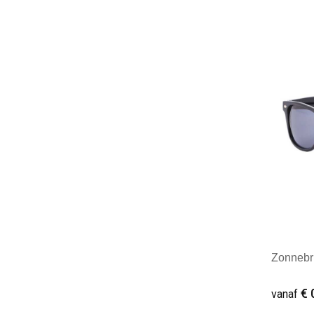
Minim
Zonnebri
€ 
vanaf