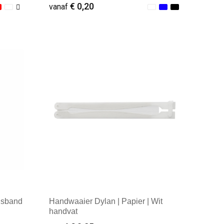
€ 0,20
vanaf
Minimale afname: 1
lsband
Handwaaier Dylan | Papier | Wit
handvat