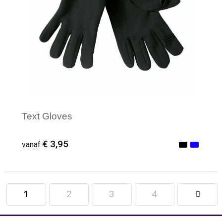
Text Gloves
€ 3,95
vanaf
1
2
3
4
Minimale afname: 12