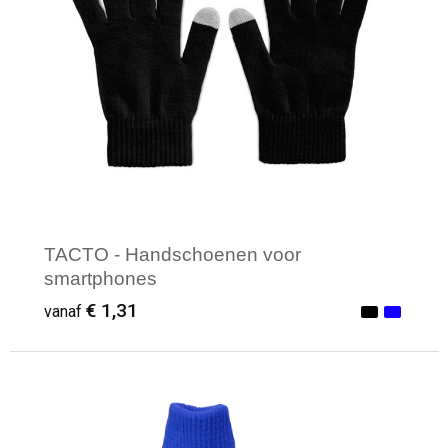
Waterbestendige tassen
Reistassensets
Golftassen
Goodiebags
TACTO - Handschoenen voor
smartphones
€ 1,31
vanaf
Minimale afname: 1