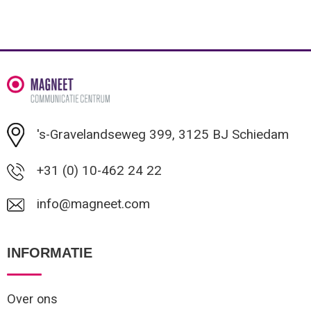
Reistassen
Veiligheidsvesten en Veiligheidshesjes
Rugzakken
Vesten
Schoenentassen
Oog- en gelaatsbescherming
Schoudertassen
Hoofdbescherming
's-Gravelandseweg 399, 3125 BJ Schiedam
Sporttassen
Gehoorbescherming
+31 (0) 10-462 24 22
Strandtassen
Ademhalingsbescherming
info@magneet.com
Tablettassen
INFORMATIE
Toilettassen
Over ons
Trolleys