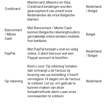
Mastercard, Maestro en Visa.
Creditcard betalingen worden
Nederland
Sleutelhangers en Lanyards
Koeltassen en Koelboxen
Sweaters
Reflecterende vesten
Creditcard
geaccepteerd van zowel onze
/ België
Nederlandse als onze Belgische
klanten.
Snoepgoed
Koffers en Trolleys
T-Shirts
Regenkleding
Met Bancontact / Mister Cash
Bancontact
kunnen Belgische rekeninghouders
Spellen voor binnen en buiten
Laptop hoezen en tassen
Vesten
Restauranttextiel
/ Mister
België
gemakkelijk online betalen middels
Cash
hun bankpas.
Sport
Matrozentassen
Schoenen
Met PayPal betaalt u snel en veilig
Nederland
PayPal
online. U dient hiervoor wel een
/ België
Themapakketten
Opbergtassen
Schorten en Sloven
Paypal-account te bezitten.
Kiest u voor 'Op rekening' betalen,
Veiligheid, Auto en Fiets
Opvouwbare tassen
Sweaters
dan ontvangt u de factuur bij
levering van uw bestelling. U heeft
vervolgens 14 dagen om de factuur
Op rekening
Nederland
Vrije tijd en Strand
Papieren tassen
T-Shirts
te voldoen. Let op: om gebruik te
kunnen maken van deze
betaalmethode dient u aan onze
Waterflesjes
Promotietassen
Veiligheidssignalering en Verlichting
voorwaarden te voldoen.