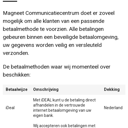
Kerst
Pasen
Papier- en Memo houders
Collegetassen
Handschoenen en Sjaals
Gilets
Ondergoed en Sokken
Pennen in unieke vormen
Magneet Communicatiecentrum doet er zoveel
Kinderen, Peuters en Baby's
Sinterklaas
Pennen etui's
Documententassen
Jassen
Handschoenen en Sjaals
Polo's
Pennensets
mogelijk om alle klanten van een passende
betaalmethode te voorzien. Alle betalingen
Klokken, horloges en weerstations
Pennenhouders
Draagtassen
Kledingaccessoires
Jassen
Sportaccessoires
Potloden
gebeuren binnen een beveiligde betaalomgeving,
uw gegevens worden veilig en versleuteld
Lampen en Gereedschap
Portemonnees
Duffeltassen
Ondergoed, Sokken en Nachtkleding
Kledingaccessoires
Sweaters
Touchpennen
verzonden.
Levensmiddelen
Post, Pen en Geschenkverpakkingen
Fietstassen
Overhemden
Ondergoed en Sokken
T-Shirts
Vulpennen
De betaalmethoden waar wij momenteel over
beschikken:
Paraplu's
Visitekaart- en Pashouders
Heuptassen
Peuters en Baby's
Overalls
Trainingspakken
Betaalwijze
Omschrijving
Dekking
Persoonlijke verzorging
Jute tassen
Polo's
Overhemden
Vesten
Met iDEAL kunt u de betaling direct
afhandelen in de vertrouwde
Reisbenodigdheden
Katoenen draagtassen
Regenkleding
Polo's
Zweetbandjes
iDeal
Nederland
internet betaalomgeving van uw
eigen bank.
Schrijfwaren
Kledingtassen
Schoenen
Reflecterende polo's
Zwemkleding
Wij accepteren ook betalingen met