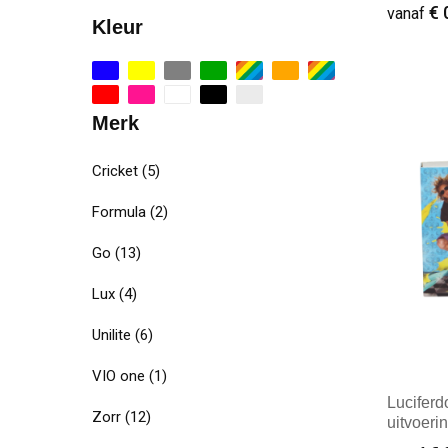
€ 
vanaf
Kleur
Minim
Merk
Cricket
(5)
Formula
(2)
Go
(13)
Lux
(4)
Unilite
(6)
VIO one
(1)
Luciferd
Zorr
(12)
uitvoeri