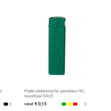
Minimale afname: 100
e
Platte elektronische aansteker HC,
navulbaar SALE
€ 0,15
vanaf