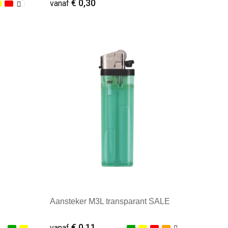
€ 0,30
vanaf
Minimale afname: 2.500
Aansteker M3L transparant SALE
€ 0,11
vanaf