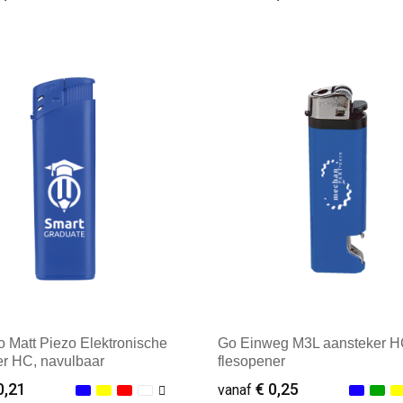
ale afname: 100
Minimale afname: 100
 Matt Piezo Elektronische
Go Einweg M3L aansteker 
er HC, navulbaar
flesopener
0,21
€ 0,25
vanaf