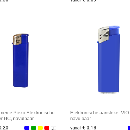
ale afname: 2.500
Minimale afname: 100
erce Piezo Elektronische
Elektronische aansteker VIO 
er HC, navulbaar
navulbaar
0,20
€ 0,13
vanaf