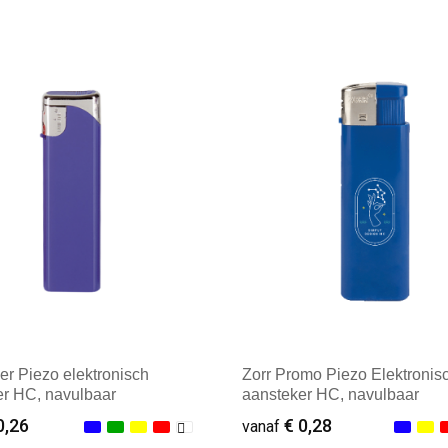
ale afname: 50
Minimale afname: 100
der Piezo elektronisch
Zorr Promo Piezo Elektronis
er HC, navulbaar
aansteker HC, navulbaar
0,26
€ 0,28
vanaf