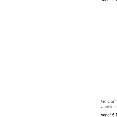
Minim
Go Comm
aanstek
€ 
vanaf