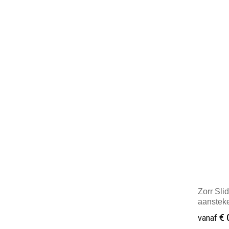
Minim
Zorr Sli
aanstek
€ 
vanaf