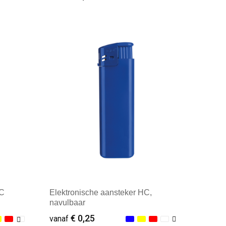
Minimale afname: 100
HC
Elektronische aansteker HC,
navulbaar
€ 0,25
vanaf