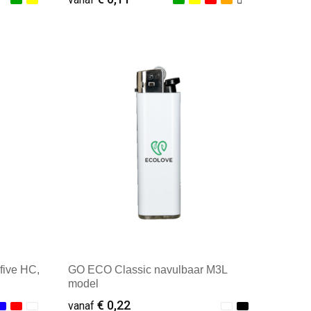
Minimale afname: 100
five HC,
GO ECO Classic navulbaar M3L
model
€ 0,22
vanaf