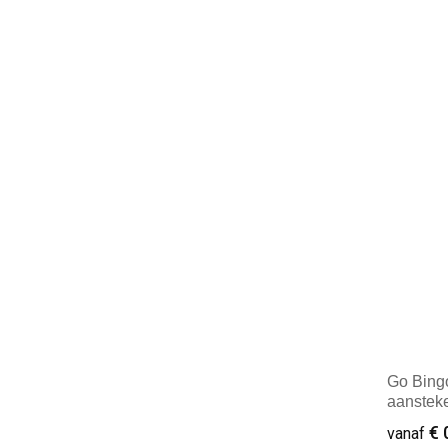
Minim
Go Bingo
aanstek
€ 
vanaf