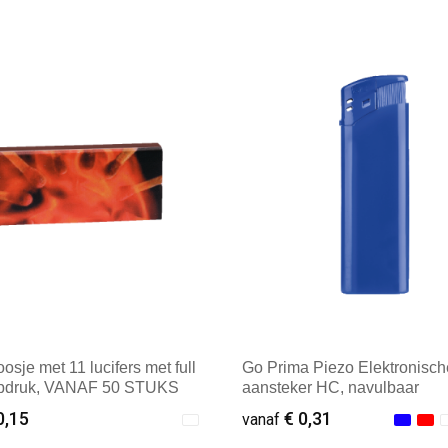
ale afname: 100
Minimale afname: 100
osje met 11 lucifers met full
Go Prima Piezo Elektronisch
opdruk, VANAF 50 STUKS
aansteker HC, navulbaar
0,15
€ 0,31
vanaf