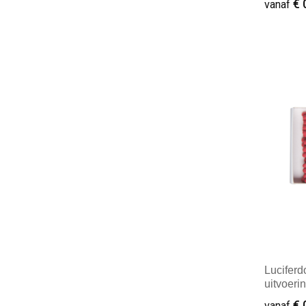
€ 
vanaf
Minim
Luciferd
uitvoeri
€ 
vanaf