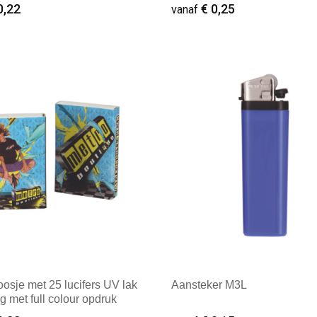
opdruk
0,22
€ 0,25
vanaf
ale afname: 2.500
Minimale afname: 2.500
oosje met 25 lucifers UV lak
Aansteker M3L
ng met full colour opdruk