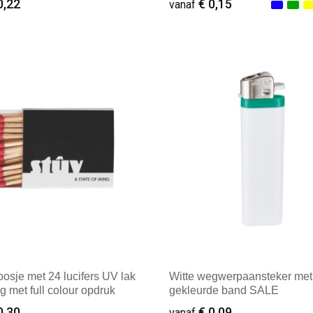
0,22
€ 0,15
vanaf
ale afname: 2.500
Minimale afname: 100
oosje met 24 lucifers UV lak
Witte wegwerpaansteker met
ng met full colour opdruk
gekleurde band SALE
0,30
€ 0,09
vanaf