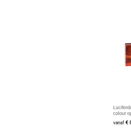
Minim
Luciferdo
colour 
€ 
vanaf