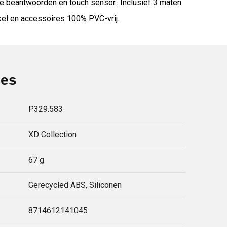
e beantwoorden en touch sensor.. Inclusief 3 maten
kel en accessoires 100% PVC-vrij.
ies
P329.583
XD Collection
67 g
Gerecycled ABS, Siliconen
8714612141045