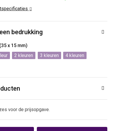
ctspecificaties
 een bedrukking
 (35 x 15 mm)
2
3
4
oducten
zes voor de prijsopgave.