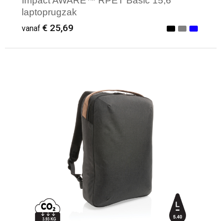
Impact AWARE™ RPET Basic 15,6"
laptoprugzak
€ 25,69
vanaf
Minimale afname: 1