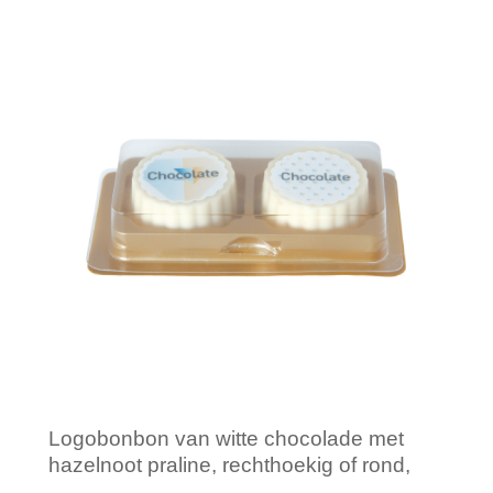
Minimale afname: 1
Logobonbon van witte chocolade met
hazelnoot praline, rechthoekig of rond,
opdruk tot in full colour, per 2 stuks