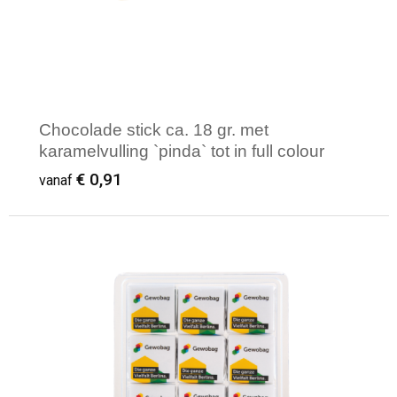
Reistassen
Veiligheidsvesten en Veiligheidshesjes
Rugzakken
Vesten
Schoenentassen
Oog- en gelaatsbescherming
Chocolade stick ca. 18 gr. met
Schoudertassen
Hoofdbescherming
karamelvulling `pinda` tot in full colour
bedrukt. Belgische Barry Callebaut
€ 0,91
vanaf
chocolade
Sporttassen
Gehoorbescherming
Strandtassen
Ademhalingsbescherming
Minimale afname: 300
Tablettassen
Toilettassen
Trolleys