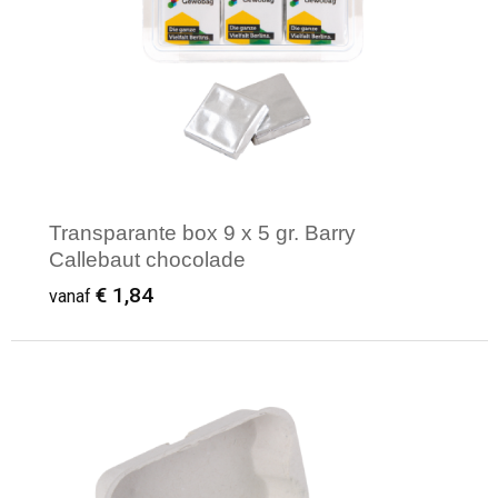
Waterbestendige tassen
Reistassensets
Golftassen
Goodiebags
Transparante box 9 x 5 gr. Barry
Callebaut chocolade
€ 1,84
vanaf
Minimale afname: 250