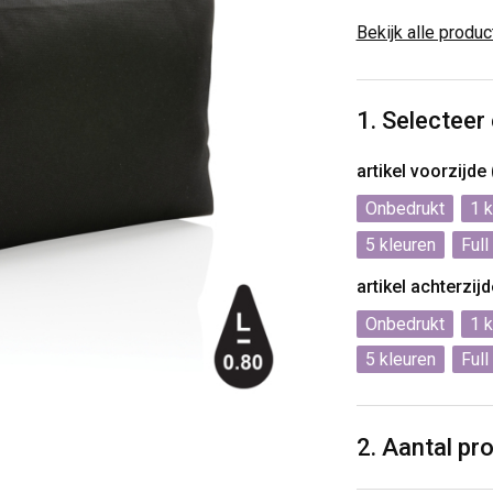
Bekijk alle produ
1. Selecteer
artikel voorzijde
Onbedrukt
1
5
Full
artikel achterzij
Onbedrukt
1
5
Full
2. Aantal pr