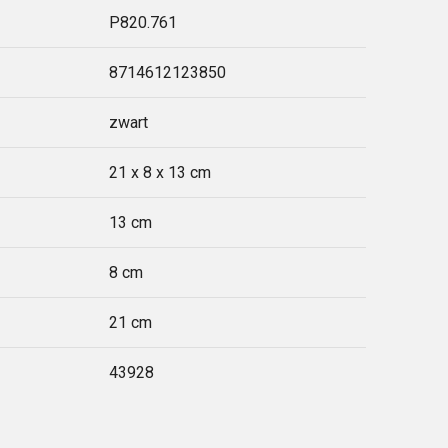
P820.761
8714612123850
zwart
21 x 8 x 13 cm
13 cm
8 cm
21 cm
43928