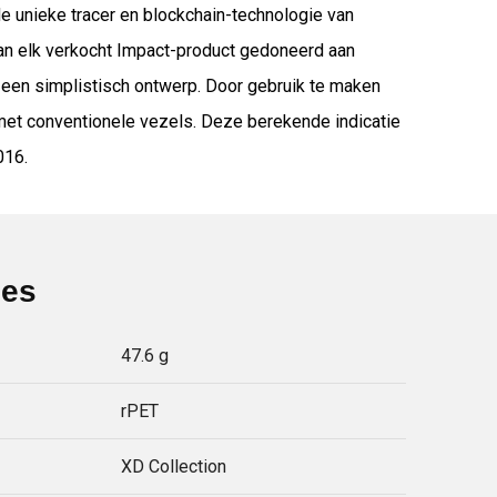
e unieke tracer en blockchain-technologie van
an elk verkocht Impact-product gedoneerd aan
t een simplistisch ontwerp. Door gebruik te maken
 met conventionele vezels. Deze berekende indicatie
016.
ies
47.6 g
rPET
XD Collection