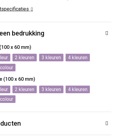
ctspecificaties
 een bedrukking
 (100 x 60 mm)
2
3
4
 colour
de (100 x 60 mm)
2
3
4
 colour
oducten