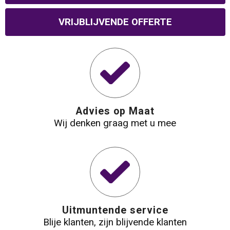
Reistassen
Veiligheidsvesten en Veiligheidshesjes
VRIJBLIJVENDE OFFERTE
Rugzakken
Vesten
Schoenentassen
Oog- en gelaatsbescherming
Schoudertassen
Hoofdbescherming
Advies op Maat
Sporttassen
Gehoorbescherming
Wij denken graag met u mee
Strandtassen
Ademhalingsbescherming
Tablettassen
Toilettassen
Uitmuntende service
Blije klanten, zijn blijvende klanten
Trolleys