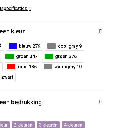
ctspecificaties
 een kleur
7
blauw 279
cool gray 9
groen 347
groen 376
rood 186
warmgray 10
zwart
 een bedrukking
2
3
4