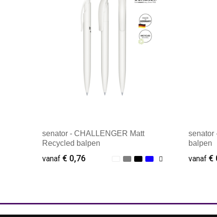
senator - CHALLENGER Matt
senator
Recycled balpen
balpen
€ 0,76
€ 
vanaf
vanaf
Minimale afname: 500
Mini