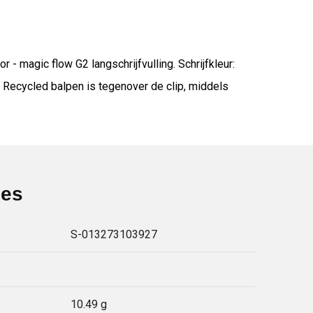
- magic flow G2 langschrijfvulling. Schrijfkleur:
d Recycled balpen is tegenover de clip, middels
ies
S-013273103927
10.49 g