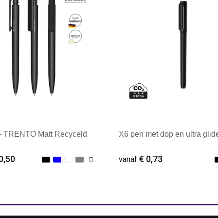
 - TRENTO Matt Recyceld
X6 pen met dop en ultra glide
0,50
€ 0,73
vanaf
male afname: 500
Minimale afname: 1