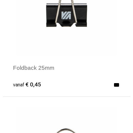
Waterbestendige tassen
Reistassensets
Golftassen
Goodiebags
Foldback 25mm
€ 0,45
vanaf
Minimale afname: 600