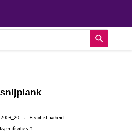
nijplank
52008_20
Beschikbaarheid:
ctspecificaties