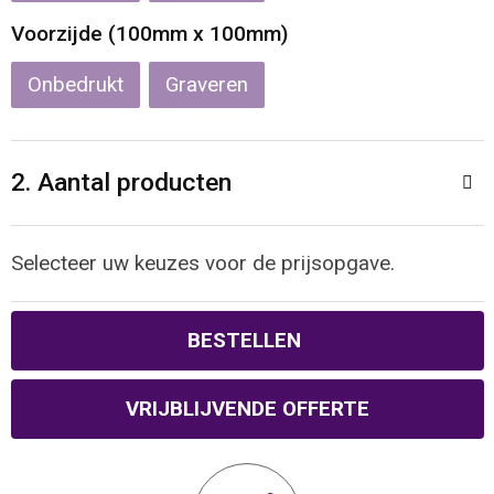
Reistassen
Veiligheidsvesten en Veiligheidshesjes
Voorzijde (100mm x 100mm)
Rugzakken
Vesten
Onbedrukt
Graveren
Schoenentassen
Oog- en gelaatsbescherming
2. Aantal producten
Schoudertassen
Hoofdbescherming
Sporttassen
Gehoorbescherming
Selecteer uw keuzes voor de prijsopgave.
Strandtassen
Ademhalingsbescherming
BESTELLEN
Tablettassen
VRIJBLIJVENDE OFFERTE
Toilettassen
Trolleys