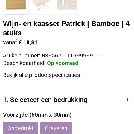
Sleutelhangers en Lanyards
Koeltassen en Koelboxen
Sweaters
Reflecterende vesten
Wijn- en kaasset Patrick | Bamboe | 4
Snoepgoed
Koffers en Trolleys
T-Shirts
Regenkleding
stuks
Spellen voor binnen en buiten
Laptop hoezen en tassen
Vesten
Restauranttextiel
vanaf
€ 18,81
Artikelnummer:
839567-011999999
Sport
Matrozentassen
Schoenen
Beschikbaarheid:
Op voorraad
Themapakketten
Opbergtassen
Schorten en Sloven
Bekijk alle productspecificaties
Veiligheid, Auto en Fiets
Opvouwbare tassen
Sweaters
1. Selecteer een bedrukking
Vrije tijd en Strand
Papieren tassen
T-Shirts
Voorzijde (60mm x 30mm)
Waterflesjes
Promotietassen
Veiligheidssignalering en Verlichting
Onbedrukt
Graveren