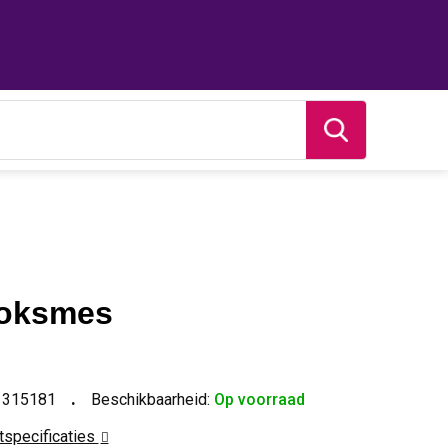
koksmes
1315181
Beschikbaarheid:
Op voorraad
ctspecificaties