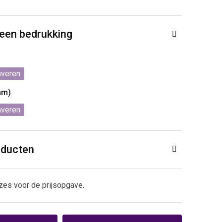
 een bedrukking
averen
mm)
averen
oducten
zes voor de prijsopgave.