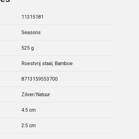
11315181
Seasons
525 g
Roestvrij staal, Bamboe
8713159553700
Zilver/Natuur
4.5 cm
2.5 cm