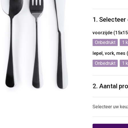
1. Selecteer
voorzijde (15x1
Onbedrukt
1
lepel, vork, mes
Onbedrukt
1
2. Aantal pr
Selecteer uw keu