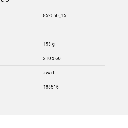
852050_15
153 g
210 x 60
zwart
183515