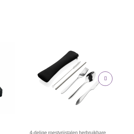
4-delige roestvrijstalen herbruikbare