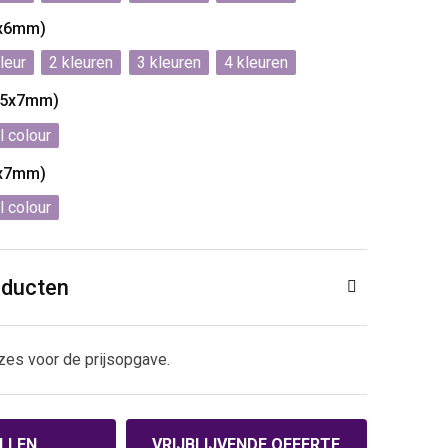
0x6mm)
2
3
4
(55x7mm)
l colour
5x7mm)
l colour
oducten
zes voor de prijsopgave.
LLEN
VRIJBLIJVENDE OFFERTE