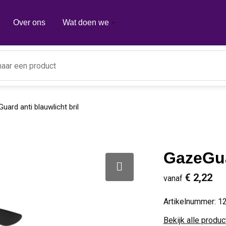
Over ons
Wat doen we
uard anti blauwlicht bril
GazeGuar
€ 2,22
vanaf
Artikelnummer:
1
Bekijk alle produ