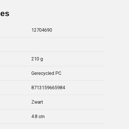
ies
12704690
210 g
Gerecycled PC
8713159665984
Zwart
4.8 cm