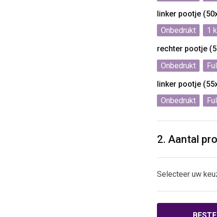
linker pootje (5
Onbedrukt
1
rechter pootje 
Onbedrukt
Ful
linker pootje (5
Onbedrukt
Ful
2. Aantal pr
Selecteer uw keu
BESTE