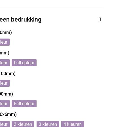
 een bedrukking
00mm)
0mm)
Full colour
x100mm)
x90mm)
Full colour
(50x6mm)
2
3
4