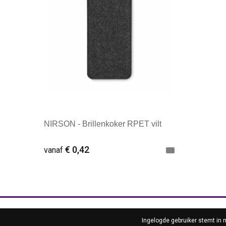
NIRSON - Brillenkoker RPET vilt
€ 0,42
vanaf
Minimale afname: 1
INFOR
Ingelogde gebruiker stemt in