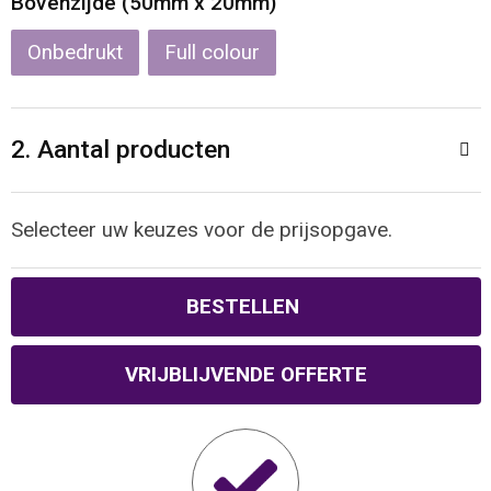
Bovenzijde (50mm x 20mm)
Waterbestendige tassen
Onbedrukt
Full colour
Reistassensets
2. Aantal producten
Golftassen
Goodiebags
Selecteer uw keuzes voor de prijsopgave.
BESTELLEN
VRIJBLIJVENDE OFFERTE