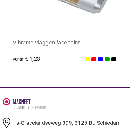
Reistassen
Veiligheidsvesten en Veiligheidshesjes
Rugzakken
Vesten
Schoenentassen
Oog- en gelaatsbescherming
Vibrante vlaggen facepaint
Schoudertassen
Hoofdbescherming
€ 1,23
vanaf
Sporttassen
Gehoorbescherming
Strandtassen
Ademhalingsbescherming
Minimale afname: 1
Tablettassen
Toilettassen
's-Gravelandseweg 399, 3125 BJ Schiedam
Trolleys