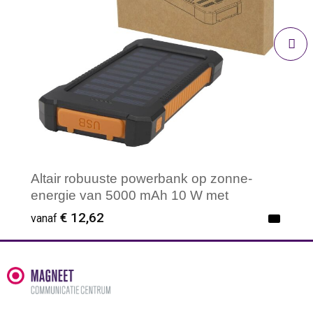
Altair robuuste powerbank op zonne-
energie van 5000 mAh 10 W met
ingebouwde zaklamp van gerecycled
€ 12,62
vanaf
plastic
Minimale afname: 1