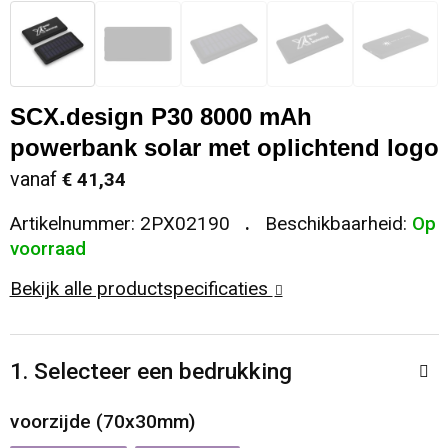
Sleutelhangers en Lanyards
Koeltassen en Koelboxen
Sweaters
Reflecterende vesten
Snoepgoed
Koffers en Trolleys
T-Shirts
Regenkleding
SCX.design P30 8000 mAh
Spellen voor binnen en buiten
Laptop hoezen en tassen
Vesten
Restauranttextiel
powerbank solar met oplichtend logo
vanaf
€ 41,34
Sport
Matrozentassen
Schoenen
Artikelnummer:
2PX02190
Beschikbaarheid:
Op
Themapakketten
Opbergtassen
Schorten en Sloven
voorraad
Bekijk alle productspecificaties
Veiligheid, Auto en Fiets
Opvouwbare tassen
Sweaters
Vrije tijd en Strand
Papieren tassen
T-Shirts
1. Selecteer een bedrukking
Waterflesjes
Promotietassen
Veiligheidssignalering en Verlichting
voorzijde (70x30mm)