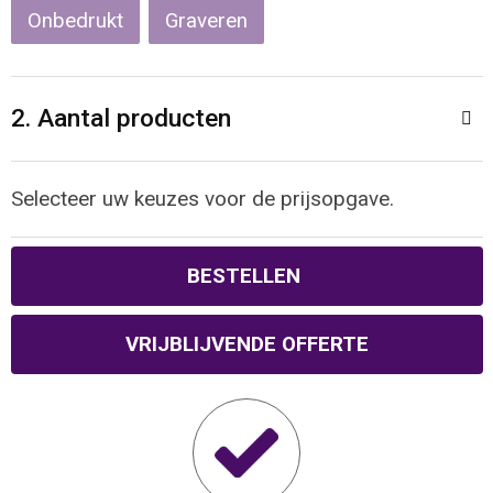
Reistassen
Veiligheidsvesten en Veiligheidshesjes
Onbedrukt
Graveren
Rugzakken
Vesten
2. Aantal producten
Schoenentassen
Oog- en gelaatsbescherming
Schoudertassen
Hoofdbescherming
Selecteer uw keuzes voor de prijsopgave.
Sporttassen
Gehoorbescherming
BESTELLEN
Strandtassen
Ademhalingsbescherming
VRIJBLIJVENDE OFFERTE
Tablettassen
Toilettassen
Trolleys