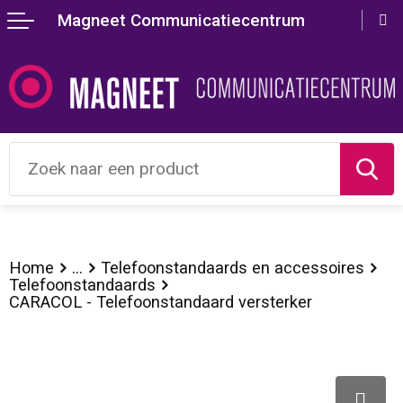
Magneet Communicatiecentrum
Terug
Terug
Terug
Terug
Terug
Terug
Terug
Terug
Terug
Terug
Aanstekers
Lente
Valentijn
Agenda's
Crossbody tassen
Badtextiel en Douche
Hoteltextiel
Bodywarmers
accessoires voor pennen
Drukken en printen
Anti-stress
Zomer
Beurs artikelen
Bureau toebehoren
Accessoires voor tassen
Blazers
Been- en voetbescherming
Broeken
Balpennen
Presenteer je bedrijf
Bidons en Sportflessen
Herfst
Wereldmilieudag
Document- en schrijfmappen
Lunchtassen
Bodywarmers
Bodywarmers
Caps, Hoeden en Mutsen
Houten pennen
Laat je identiteit zien
Elektronica, Gadgets en USB
Winter
Oudejaarsavond
Geschenksets
Aktetassen
Broeken en Rokken
Broeken en Rokken
Gilets
Kinderschrijfwaren
Compleet geregeld
Feestartikelen
Brievenbuspakketten
Kalenders
Autotassen
Caps, Hoeden en Mutsen
Caps, Hoeden en Mutsen
Handschoenen en Sjaals
Luxe pennen
Corona artikelen
Home
...
Telefoonstandaards en accessoires
Telefoonstandaards
CARACOL - Telefoonstandaard versterker
Huis, Tuin en Keuken
Duurzame geschenken
Memo's
Boodschappentassen
Dekens, Fleecedekens en Kussens
E.H.B.O.
Jassen
Markeerstiften
Kantoor en Zakelijk
Kerst & Nieuwjaar
Notitieboeken en Schriften
Bowlingtassen
Gilets
Gereedschap
Kleding sets
Multifunctionele pennen