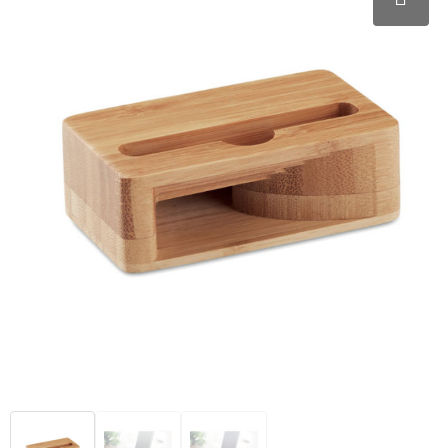
Kerst
Pasen
Papier- en Memo houders
Collegetassen
Handschoenen en Sjaals
Gilets
Ondergoed en Sokken
Pennen in unieke vormen
Kinderen, Peuters en Baby's
Sinterklaas
Pennen etui's
Documententassen
Jassen
Handschoenen en Sjaals
Polo's
Pennensets
Klokken, horloges en weerstations
Pennenhouders
Draagtassen
Kledingaccessoires
Jassen
Sportaccessoires
Potloden
Lampen en Gereedschap
Portemonnees
Duffeltassen
Ondergoed, Sokken en Nachtkleding
Kledingaccessoires
Sweaters
Touchpennen
Levensmiddelen
Post, Pen en Geschenkverpakkingen
Fietstassen
Overhemden
Ondergoed en Sokken
T-Shirts
Vulpennen
Paraplu's
Visitekaart- en Pashouders
Heuptassen
Peuters en Baby's
Overalls
Trainingspakken
Persoonlijke verzorging
Jute tassen
Polo's
Overhemden
Vesten
Reisbenodigdheden
Katoenen draagtassen
Regenkleding
Polo's
Zweetbandjes
Schrijfwaren
Kledingtassen
Schoenen
Reflecterende polo's
Zwemkleding