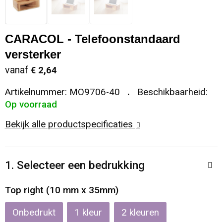
Sleutelhangers en Lanyards
Koeltassen en Koelboxen
Sweaters
Reflecterende vesten
CARACOL - Telefoonstandaard
Snoepgoed
Koffers en Trolleys
T-Shirts
Regenkleding
versterker
Spellen voor binnen en buiten
Laptop hoezen en tassen
Vesten
Restauranttextiel
vanaf
€ 2,64
Artikelnummer:
MO9706-40
Beschikbaarheid:
Sport
Matrozentassen
Schoenen
Op voorraad
Themapakketten
Opbergtassen
Schorten en Sloven
Bekijk alle productspecificaties
Veiligheid, Auto en Fiets
Opvouwbare tassen
Sweaters
1. Selecteer een bedrukking
Vrije tijd en Strand
Papieren tassen
T-Shirts
Top right (10 mm x 35mm)
Waterflesjes
Promotietassen
Veiligheidssignalering en Verlichting
Onbedrukt
1
2