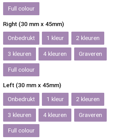
Full colour
Waterbestendige tassen
Right (30 mm x 45mm)
Reistassensets
Onbedrukt
1
2
Golftassen
3
4
Graveren
Goodiebags
Full colour
Left (30 mm x 45mm)
Onbedrukt
1
2
3
4
Graveren
Full colour