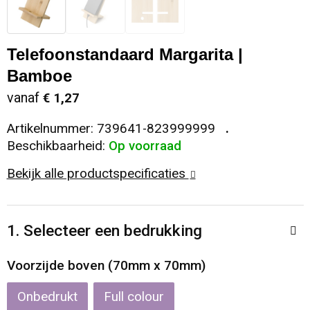
Sleutelhangers en Lanyards
Koeltassen en Koelboxen
Sweaters
Reflecterende vesten
Telefoonstandaard Margarita |
Snoepgoed
Koffers en Trolleys
T-Shirts
Regenkleding
Bamboe
Spellen voor binnen en buiten
Laptop hoezen en tassen
Vesten
Restauranttextiel
vanaf
€ 1,27
Artikelnummer:
739641-823999999
Sport
Matrozentassen
Schoenen
Beschikbaarheid:
Op voorraad
Themapakketten
Opbergtassen
Schorten en Sloven
Bekijk alle productspecificaties
Veiligheid, Auto en Fiets
Opvouwbare tassen
Sweaters
1. Selecteer een bedrukking
Vrije tijd en Strand
Papieren tassen
T-Shirts
Voorzijde boven (70mm x 70mm)
Waterflesjes
Promotietassen
Veiligheidssignalering en Verlichting
Onbedrukt
Full colour