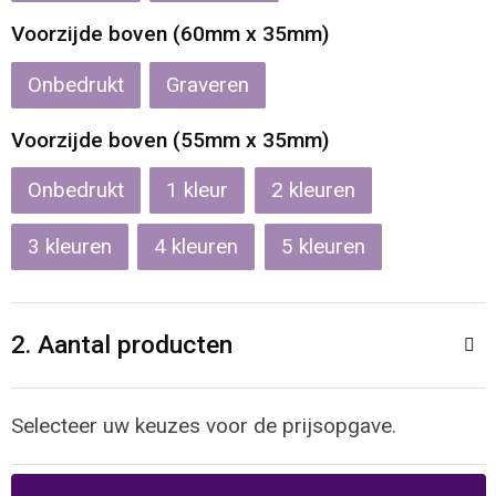
Reistassen
Veiligheidsvesten en Veiligheidshesjes
Voorzijde boven (60mm x 35mm)
Rugzakken
Vesten
Onbedrukt
Graveren
Schoenentassen
Oog- en gelaatsbescherming
Voorzijde boven (55mm x 35mm)
Schoudertassen
Hoofdbescherming
Onbedrukt
1
2
Sporttassen
Gehoorbescherming
3
4
5
Strandtassen
Ademhalingsbescherming
2. Aantal producten
Tablettassen
Toilettassen
Selecteer uw keuzes voor de prijsopgave.
Trolleys