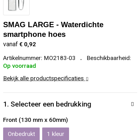
Sleutelhangers en Lanyards
Koeltassen en Koelboxen
Sweaters
Reflecterende vesten
SMAG LARGE - Waterdichte
Snoepgoed
Koffers en Trolleys
T-Shirts
Regenkleding
smartphone hoes
Spellen voor binnen en buiten
Laptop hoezen en tassen
Vesten
Restauranttextiel
vanaf
€ 0,92
Artikelnummer:
MO2183-03
Beschikbaarheid:
Sport
Matrozentassen
Schoenen
Op voorraad
Themapakketten
Opbergtassen
Schorten en Sloven
Bekijk alle productspecificaties
Veiligheid, Auto en Fiets
Opvouwbare tassen
Sweaters
1. Selecteer een bedrukking
Vrije tijd en Strand
Papieren tassen
T-Shirts
Front (130 mm x 60mm)
Waterflesjes
Promotietassen
Veiligheidssignalering en Verlichting
Onbedrukt
1