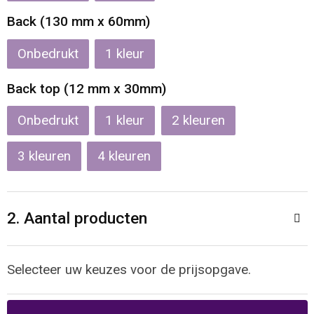
Reistassen
Veiligheidsvesten en Veiligheidshesjes
Back (130 mm x 60mm)
Rugzakken
Vesten
Onbedrukt
1
Schoenentassen
Oog- en gelaatsbescherming
Back top (12 mm x 30mm)
Schoudertassen
Hoofdbescherming
Onbedrukt
1
2
Sporttassen
Gehoorbescherming
3
4
Strandtassen
Ademhalingsbescherming
2. Aantal producten
Tablettassen
Toilettassen
Selecteer uw keuzes voor de prijsopgave.
Trolleys