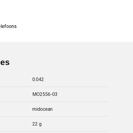
elefoons.
ies
0.042
MO2556-03
midocean
22 g