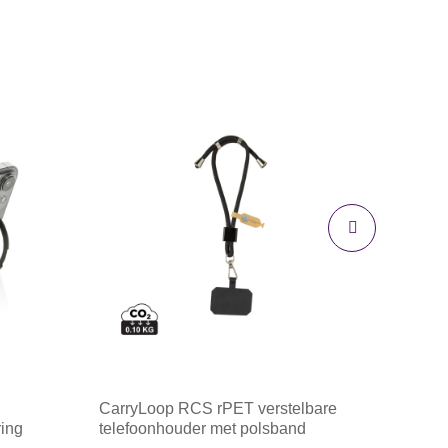
CarryLoop RCS rPET verstelbare
ring
telefoonhouder met polsband