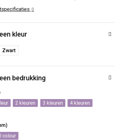
ctspecificaties
 een kleur
Zwart
 een bedrukking
)
2
3
4
 mm)
l colour