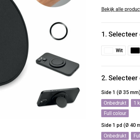
Bekijk alle produ
1. Selecteer
Wit
2. Selecteer
Side 1 (Ø 35 mm
Onbedrukt
1
Full colour
Side 1 pd (Ø 40
Onbedrukt
Ful