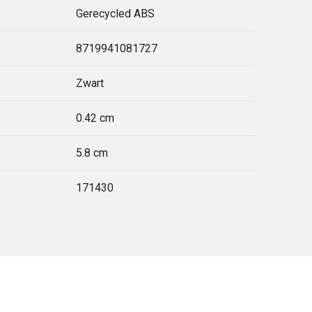
Gerecycled ABS
8719941081727
Zwart
0.42 cm
5.8 cm
171430