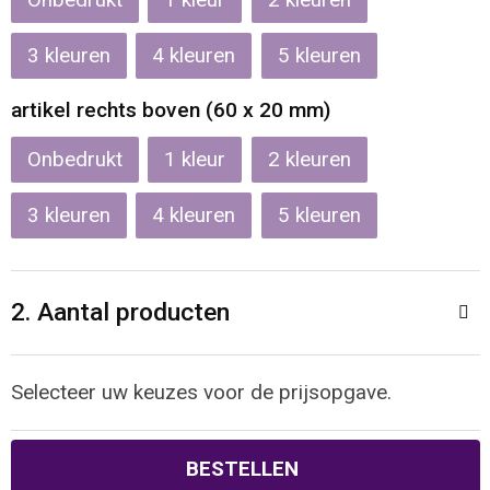
Onbedrukt
1
2
Reistassen
Veiligheidsvesten en Veiligheidshesjes
3
4
5
Rugzakken
Vesten
artikel rechts boven (60 x 20 mm)
Schoenentassen
Oog- en gelaatsbescherming
Onbedrukt
1
2
Schoudertassen
Hoofdbescherming
3
4
5
Sporttassen
Gehoorbescherming
Strandtassen
Ademhalingsbescherming
2. Aantal producten
Tablettassen
Selecteer uw keuzes voor de prijsopgave.
Toilettassen
BESTELLEN
Trolleys