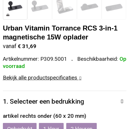
Sleutelhangers en Lanyards
Koeltassen en Koelboxen
Sweaters
Reflecterende vesten
Snoepgoed
Koffers en Trolleys
T-Shirts
Regenkleding
Urban Vitamin Torrance RCS 3-in-1
magnetische 15W oplader
Spellen voor binnen en buiten
Laptop hoezen en tassen
Vesten
Restauranttextiel
vanaf
€ 31,69
Sport
Matrozentassen
Schoenen
Artikelnummer:
P309.5001
Beschikbaarheid:
Op
voorraad
Themapakketten
Opbergtassen
Schorten en Sloven
Bekijk alle productspecificaties
Veiligheid, Auto en Fiets
Opvouwbare tassen
Sweaters
1. Selecteer een bedrukking
Vrije tijd en Strand
Papieren tassen
T-Shirts
artikel rechts onder (60 x 20 mm)
Waterflesjes
Promotietassen
Veiligheidssignalering en Verlichting