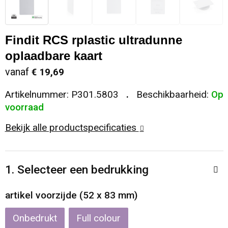
Sleutelhangers en Lanyards
Koeltassen en Koelboxen
Sweaters
Reflecterende vesten
Findit RCS rplastic ultradunne
Snoepgoed
Koffers en Trolleys
T-Shirts
Regenkleding
oplaadbare kaart
Spellen voor binnen en buiten
Laptop hoezen en tassen
Vesten
Restauranttextiel
vanaf
€ 19,69
Artikelnummer:
P301.5803
Beschikbaarheid:
Op
Sport
Matrozentassen
Schoenen
voorraad
Themapakketten
Opbergtassen
Schorten en Sloven
Bekijk alle productspecificaties
Veiligheid, Auto en Fiets
Opvouwbare tassen
Sweaters
1. Selecteer een bedrukking
Vrije tijd en Strand
Papieren tassen
T-Shirts
artikel voorzijde (52 x 83 mm)
Waterflesjes
Promotietassen
Veiligheidssignalering en Verlichting
Onbedrukt
Full colour