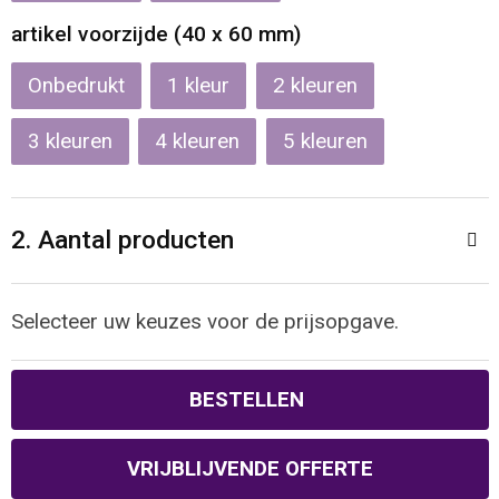
Reistassen
Veiligheidsvesten en Veiligheidshesjes
artikel voorzijde (40 x 60 mm)
Rugzakken
Vesten
Onbedrukt
1
2
Schoenentassen
Oog- en gelaatsbescherming
3
4
5
Schoudertassen
Hoofdbescherming
2. Aantal producten
Sporttassen
Gehoorbescherming
Strandtassen
Ademhalingsbescherming
Selecteer uw keuzes voor de prijsopgave.
Tablettassen
BESTELLEN
Toilettassen
VRIJBLIJVENDE OFFERTE
Trolleys