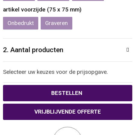
Reistassen
Veiligheidsvesten en Veiligheidshesjes
artikel voorzijde (75 x 75 mm)
Rugzakken
Vesten
Onbedrukt
Graveren
Schoenentassen
Oog- en gelaatsbescherming
2. Aantal producten
Schoudertassen
Hoofdbescherming
Sporttassen
Gehoorbescherming
Selecteer uw keuzes voor de prijsopgave.
Strandtassen
Ademhalingsbescherming
BESTELLEN
Tablettassen
VRIJBLIJVENDE OFFERTE
Toilettassen
Trolleys