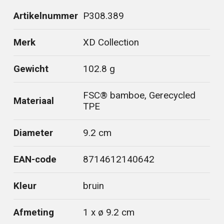
Artikelnummer
P308.389
Merk
XD Collection
Gewicht
102.8 g
FSC® bamboe, Gerecycled
Materiaal
TPE
Diameter
9.2 cm
EAN-code
8714612140642
Kleur
bruin
Afmeting
1 x ø 9.2 cm