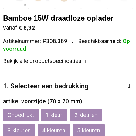
Sleutelhangers en Lanyards
Koeltassen en Koelboxen
Sweaters
Reflecterende vesten
Bamboe 15W draadloze oplader
Snoepgoed
Koffers en Trolleys
T-Shirts
Regenkleding
vanaf
€ 8,32
Artikelnummer:
P308.389
Beschikbaarheid:
Op
Spellen voor binnen en buiten
Laptop hoezen en tassen
Vesten
Restauranttextiel
voorraad
Sport
Matrozentassen
Schoenen
Bekijk alle productspecificaties
Themapakketten
Opbergtassen
Schorten en Sloven
1. Selecteer een bedrukking
Veiligheid, Auto en Fiets
Opvouwbare tassen
Sweaters
artikel voorzijde (70 x 70 mm)
Vrije tijd en Strand
Papieren tassen
T-Shirts
Onbedrukt
1
2
Waterflesjes
Promotietassen
Veiligheidssignalering en Verlichting
3
4
5