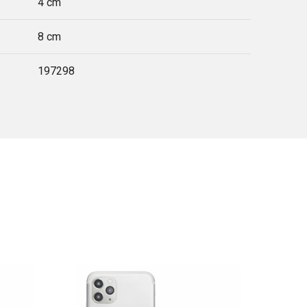
4 cm
8 cm
197298