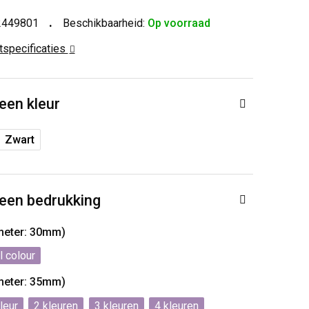
2449801
Beschikbaarheid:
Op voorraad
ctspecificaties
 een kleur
Zwart
 een bedrukking
ameter: 30mm)
l colour
ameter: 35mm)
2
3
4