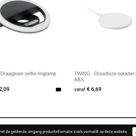
 Draagbare selfie ringlamp
TWING - Draadloze oplader 
ABS
2,09
€ 6,69
vanaf
ale afname: 1
Minimale afname: 1
MATIE
KLANTENSERVICE
 met de geldende omgang productinformatie zoals vermeldt op deze website