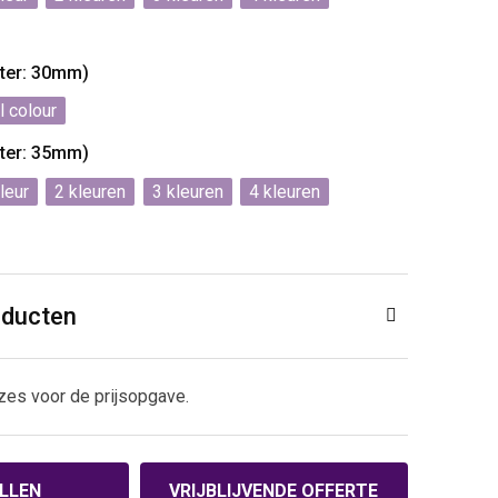
eter: 30mm)
l colour
eter: 35mm)
2
3
4
oducten
zes voor de prijsopgave.
LLEN
VRIJBLIJVENDE OFFERTE