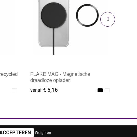
recycled
FLAKE MAG - Magnetische
draadloze oplader
€ 5,16
vanaf
Minimale afname: 1
VEILIG WINKELEN
Weigeren