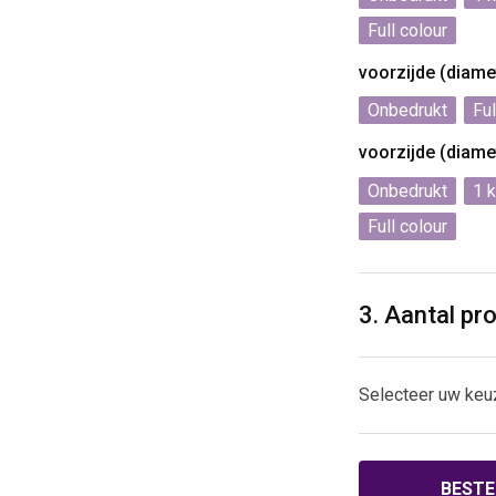
Full colour
voorzijde (diam
Onbedrukt
Ful
voorzijde (diam
Onbedrukt
1
Full colour
3. Aantal pr
Selecteer uw keu
BESTE