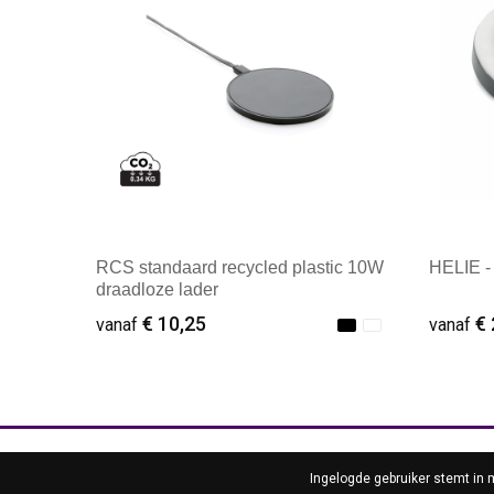
RCS standaard recycled plastic 10W
HELIE -
draadloze lader
€ 10,25
€ 
vanaf
vanaf
Minimale afname: 1
Minim
INFOR
Ingelogde gebruiker stemt in