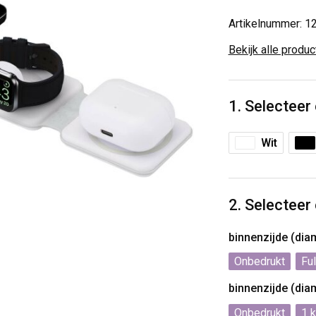
Artikelnummer:
1
Bekijk alle produ
1. Selecteer
Wit
2. Selecteer
binnenzijde (di
Onbedrukt
Ful
binnenzijde (di
Onbedrukt
1