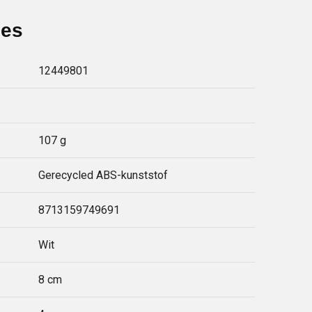
ies
12449801
107 g
Gerecycled ABS-kunststof
8713159749691
Wit
8 cm