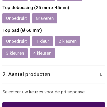
Reistassen
Veiligheidsvesten en Veiligheidshesjes
Top debossing (25 mm x 45mm)
Rugzakken
Vesten
Onbedrukt
Graveren
Schoenentassen
Oog- en gelaatsbescherming
Top pad (Ø 60 mm)
Schoudertassen
Hoofdbescherming
Onbedrukt
1
2
Sporttassen
Gehoorbescherming
3
4
Strandtassen
Ademhalingsbescherming
2. Aantal producten
Tablettassen
Toilettassen
Selecteer uw keuzes voor de prijsopgave.
Trolleys