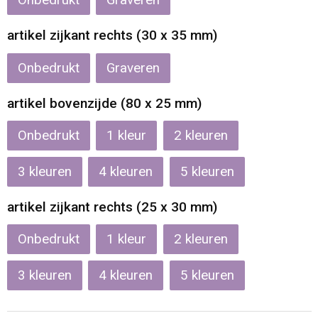
Onbedrukt
Graveren
Reistassen
Veiligheidsvesten en Veiligheidshesjes
artikel zijkant rechts (30 x 35 mm)
Rugzakken
Vesten
Onbedrukt
Graveren
Schoenentassen
Oog- en gelaatsbescherming
artikel bovenzijde (80 x 25 mm)
Schoudertassen
Hoofdbescherming
Onbedrukt
1
2
Sporttassen
Gehoorbescherming
3
4
5
Strandtassen
Ademhalingsbescherming
artikel zijkant rechts (25 x 30 mm)
Tablettassen
Onbedrukt
1
2
Toilettassen
3
4
5
Trolleys