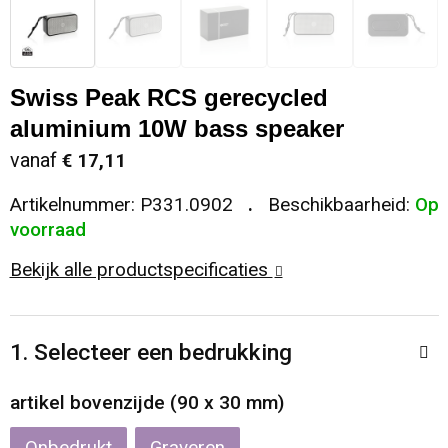
Sleutelhangers en Lanyards
Koeltassen en Koelboxen
Sweaters
Reflecterende vesten
Snoepgoed
Koffers en Trolleys
T-Shirts
Regenkleding
Swiss Peak RCS gerecycled
aluminium 10W bass speaker
Spellen voor binnen en buiten
Laptop hoezen en tassen
Vesten
Restauranttextiel
vanaf
€ 17,11
Sport
Matrozentassen
Schoenen
Artikelnummer:
P331.0902
Beschikbaarheid:
Op
voorraad
Themapakketten
Opbergtassen
Schorten en Sloven
Bekijk alle productspecificaties
Veiligheid, Auto en Fiets
Opvouwbare tassen
Sweaters
1. Selecteer een bedrukking
Vrije tijd en Strand
Papieren tassen
T-Shirts
artikel bovenzijde (90 x 30 mm)
Waterflesjes
Promotietassen
Veiligheidssignalering en Verlichting