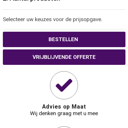
Reistassen
Veiligheidsvesten en Veiligheidshesjes
Rugzakken
Vesten
Selecteer uw keuzes voor de prijsopgave.
Schoenentassen
Oog- en gelaatsbescherming
BESTELLEN
Schoudertassen
Hoofdbescherming
VRIJBLIJVENDE OFFERTE
Sporttassen
Gehoorbescherming
Strandtassen
Ademhalingsbescherming
Tablettassen
Advies op Maat
Toilettassen
Wij denken graag met u mee
Trolleys