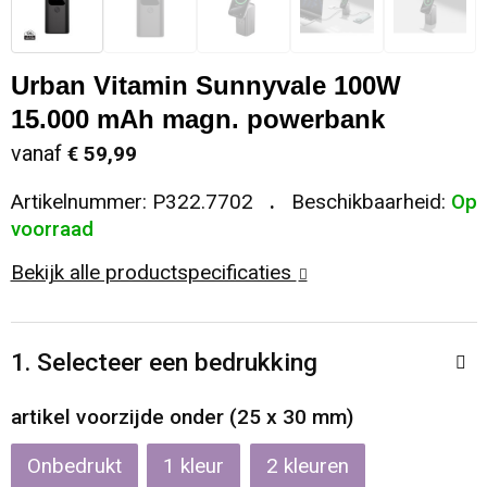
Sleutelhangers en Lanyards
Koeltassen en Koelboxen
Sweaters
Reflecterende vesten
Urban Vitamin Sunnyvale 100W
Snoepgoed
Koffers en Trolleys
T-Shirts
Regenkleding
15.000 mAh magn. powerbank
Spellen voor binnen en buiten
Laptop hoezen en tassen
Vesten
Restauranttextiel
vanaf
€ 59,99
Artikelnummer:
P322.7702
Beschikbaarheid:
Op
Sport
Matrozentassen
Schoenen
voorraad
Themapakketten
Opbergtassen
Schorten en Sloven
Bekijk alle productspecificaties
Veiligheid, Auto en Fiets
Opvouwbare tassen
Sweaters
1. Selecteer een bedrukking
Vrije tijd en Strand
Papieren tassen
T-Shirts
artikel voorzijde onder (25 x 30 mm)
Waterflesjes
Promotietassen
Veiligheidssignalering en Verlichting
Onbedrukt
1
2