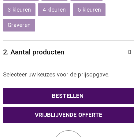
Reistassen
Veiligheidsvesten en Veiligheidshesjes
3
4
5
Rugzakken
Vesten
Graveren
Schoenentassen
Oog- en gelaatsbescherming
2. Aantal producten
Schoudertassen
Hoofdbescherming
Sporttassen
Gehoorbescherming
Selecteer uw keuzes voor de prijsopgave.
Strandtassen
Ademhalingsbescherming
BESTELLEN
Tablettassen
VRIJBLIJVENDE OFFERTE
Toilettassen
Trolleys