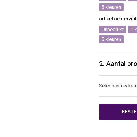
5
artikel achterzij
Onbedrukt
1
5
2. Aantal pr
Selecteer uw keu
BESTE