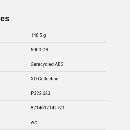
ies
148.5 g
5000 GB
Gerecycled ABS
XD Collection
P322.623
8714612142721
wit