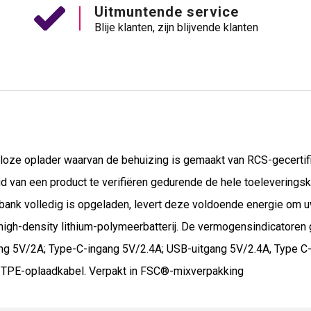
Uitmuntende service
Blije klanten, zijn blijvende klanten
ze oplader waarvan de behuizing is gemaakt van RCS-gecertifi
 van een product te verifiëren gedurende de hele toeleveringsk
rbank volledig is opgeladen, levert deze voldoende energie om u
h-density lithium-polymeerbatterij. De vermogensindicatoren g
ng 5V/2A; Type-C-ingang 5V/2.4A; USB-uitgang 5V/2.4A, Type C-ui
e TPE-oplaadkabel. Verpakt in FSC®-mixverpakking