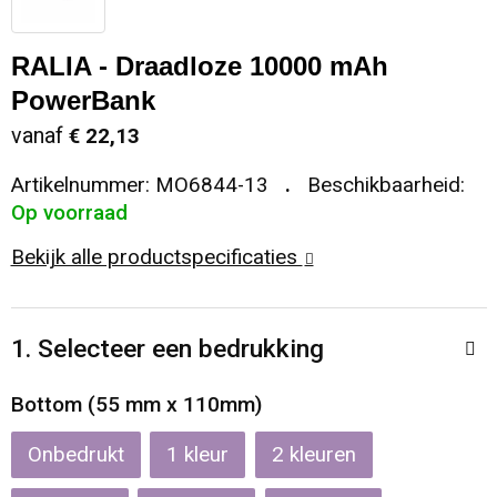
Sleutelhangers en Lanyards
Koeltassen en Koelboxen
Sweaters
Reflecterende vesten
RALIA - Draadloze 10000 mAh
Snoepgoed
Koffers en Trolleys
T-Shirts
Regenkleding
PowerBank
vanaf
€ 22,13
Spellen voor binnen en buiten
Laptop hoezen en tassen
Vesten
Restauranttextiel
Artikelnummer:
MO6844-13
Beschikbaarheid:
Op voorraad
Sport
Matrozentassen
Schoenen
Bekijk alle productspecificaties
Themapakketten
Opbergtassen
Schorten en Sloven
Veiligheid, Auto en Fiets
Opvouwbare tassen
Sweaters
1. Selecteer een bedrukking
Vrije tijd en Strand
Papieren tassen
T-Shirts
Bottom (55 mm x 110mm)
Waterflesjes
Promotietassen
Veiligheidssignalering en Verlichting
Onbedrukt
1
2