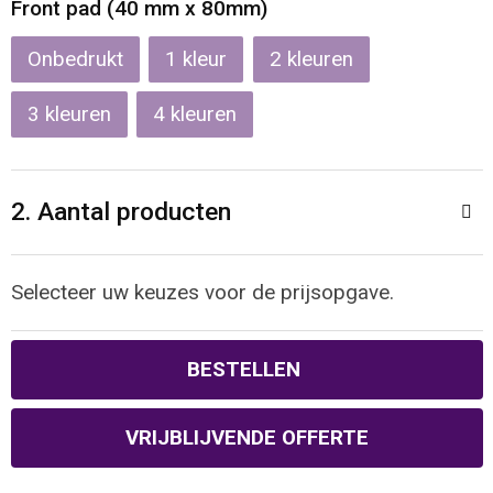
Front pad (40 mm x 80mm)
Waterbestendige tassen
Onbedrukt
1
2
Reistassensets
3
4
Golftassen
2. Aantal producten
Goodiebags
Selecteer uw keuzes voor de prijsopgave.
BESTELLEN
VRIJBLIJVENDE OFFERTE