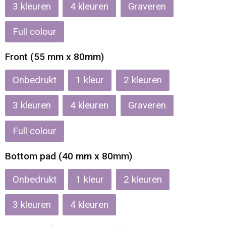
Reistassen
Veiligheidsvesten en Veiligheidshesjes
3
4
Graveren
Rugzakken
Vesten
Full colour
Front (55 mm x 80mm)
Schoenentassen
Oog- en gelaatsbescherming
Onbedrukt
1
2
Schoudertassen
Hoofdbescherming
3
4
Graveren
Sporttassen
Gehoorbescherming
Full colour
Strandtassen
Ademhalingsbescherming
Bottom pad (40 mm x 80mm)
Tablettassen
Onbedrukt
1
2
Toilettassen
3
4
Trolleys