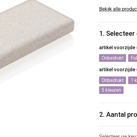
Bekijk alle produ
1. Selecteer
artikel voorzijde
Onbedrukt
Ful
artikel voorzijde
Onbedrukt
1
5
2. Aantal pr
Selecteer uw keu