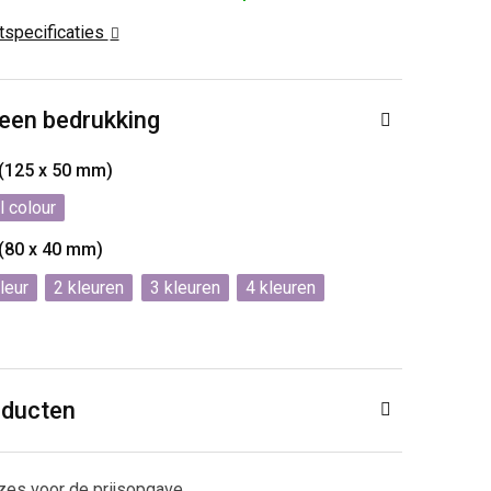
ctspecificaties
 een bedrukking
 (125 x 50 mm)
l colour
 (80 x 40 mm)
2
3
4
oducten
zes voor de prijsopgave.