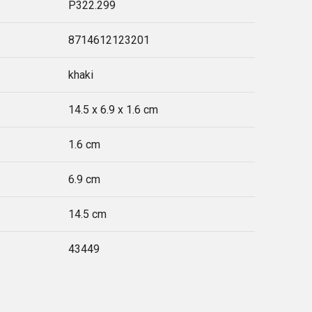
P322.299
8714612123201
khaki
14.5 x 6.9 x 1.6 cm
1.6 cm
6.9 cm
14.5 cm
43449