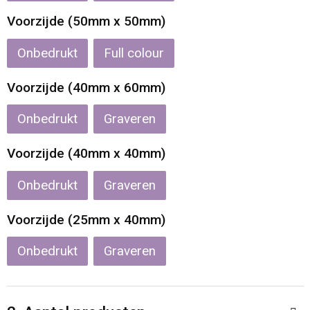
Reistassen
Veiligheidsvesten en Veiligheidshesjes
Voorzijde (50mm x 50mm)
Rugzakken
Vesten
Onbedrukt
Full colour
Schoenentassen
Oog- en gelaatsbescherming
Voorzijde (40mm x 60mm)
Schoudertassen
Hoofdbescherming
Onbedrukt
Graveren
Voorzijde (40mm x 40mm)
Sporttassen
Gehoorbescherming
Onbedrukt
Graveren
Strandtassen
Ademhalingsbescherming
Voorzijde (25mm x 40mm)
Tablettassen
Onbedrukt
Graveren
Toilettassen
Trolleys