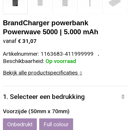
Sleutelhangers en Lanyards
Koeltassen en Koelboxen
Sweaters
Reflecterende vesten
BrandCharger powerbank
Snoepgoed
Koffers en Trolleys
T-Shirts
Regenkleding
Powerwave 5000 | 5.000 mAh
Spellen voor binnen en buiten
Laptop hoezen en tassen
Vesten
Restauranttextiel
vanaf
€ 31,07
Artikelnummer:
1163683-411999999
Sport
Matrozentassen
Schoenen
Beschikbaarheid:
Op voorraad
Themapakketten
Opbergtassen
Schorten en Sloven
Bekijk alle productspecificaties
Veiligheid, Auto en Fiets
Opvouwbare tassen
Sweaters
1. Selecteer een bedrukking
Vrije tijd en Strand
Papieren tassen
T-Shirts
Voorzijde (50mm x 70mm)
Waterflesjes
Promotietassen
Veiligheidssignalering en Verlichting
Onbedrukt
Full colour