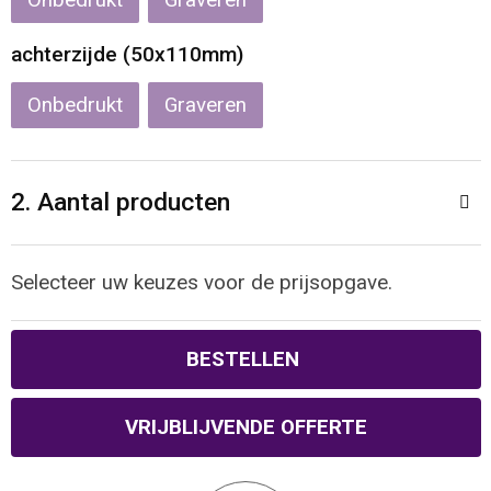
Onbedrukt
Graveren
Reistassen
Veiligheidsvesten en Veiligheidshesjes
achterzijde (50x110mm)
Rugzakken
Vesten
Onbedrukt
Graveren
Schoenentassen
Oog- en gelaatsbescherming
Schoudertassen
Hoofdbescherming
2. Aantal producten
Sporttassen
Gehoorbescherming
Selecteer uw keuzes voor de prijsopgave.
Strandtassen
Ademhalingsbescherming
BESTELLEN
Tablettassen
Toilettassen
VRIJBLIJVENDE OFFERTE
Trolleys