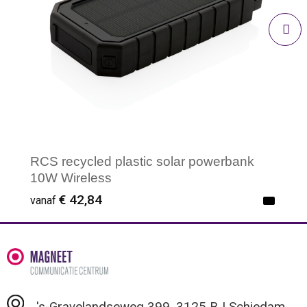
RCS recycled plastic solar powerbank
10W Wireless
€ 42,84
vanaf
Minimale afname: 1
's-Gravelandseweg 399, 3125 BJ Schiedam