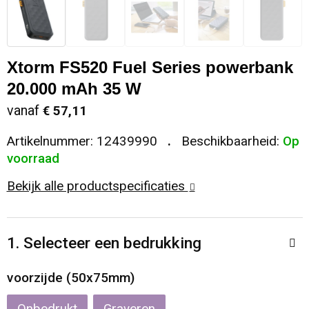
Sleutelhangers en Lanyards
Koeltassen en Koelboxen
Sweaters
Reflecterende vesten
Snoepgoed
Koffers en Trolleys
T-Shirts
Regenkleding
Xtorm FS520 Fuel Series powerbank
20.000 mAh 35 W
Spellen voor binnen en buiten
Laptop hoezen en tassen
Vesten
Restauranttextiel
vanaf
€ 57,11
Sport
Matrozentassen
Schoenen
Artikelnummer:
12439990
Beschikbaarheid:
Op
voorraad
Themapakketten
Opbergtassen
Schorten en Sloven
Bekijk alle productspecificaties
Veiligheid, Auto en Fiets
Opvouwbare tassen
Sweaters
1. Selecteer een bedrukking
Vrije tijd en Strand
Papieren tassen
T-Shirts
voorzijde (50x75mm)
Waterflesjes
Promotietassen
Veiligheidssignalering en Verlichting