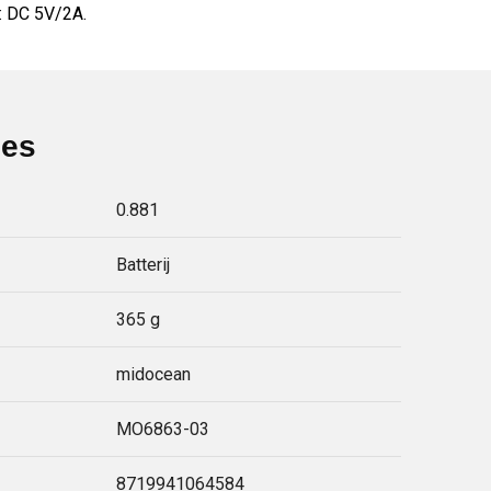
: DC 5V/2A.
ies
0.881
Batterij
365 g
midocean
MO6863-03
8719941064584