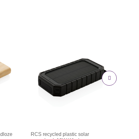
dloze
RCS recycled plastic solar