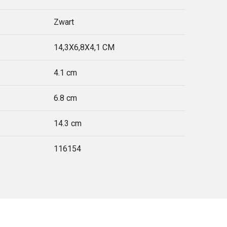
Zwart
14,3X6,8X4,1 CM
4.1 cm
6.8 cm
14.3 cm
116154