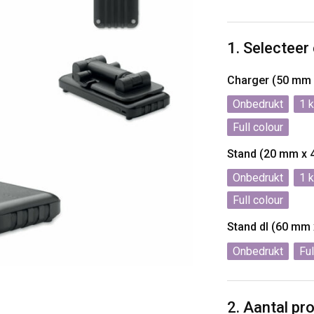
1. Selecteer
Charger (50 mm
Onbedrukt
1
Full colour
Stand (20 mm x
Onbedrukt
1
Full colour
Stand dl (60 mm
Onbedrukt
Ful
2. Aantal pr