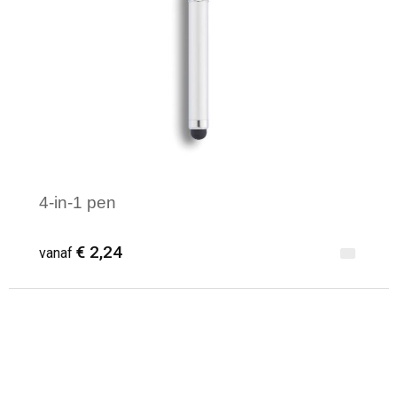
Waterbestendige tassen
Reistassensets
Golftassen
Goodiebags
4-in-1 pen
€ 2,24
vanaf
Minimale afname: 1