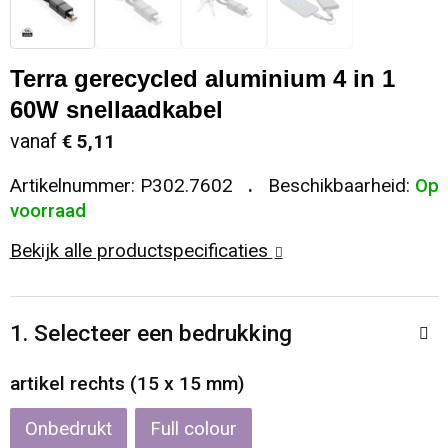
Sleutelhangers en Lanyards
Koeltassen en Koelboxen
Sweaters
Reflecterende vesten
Terra gerecycled aluminium 4 in 1
Snoepgoed
Koffers en Trolleys
T-Shirts
Regenkleding
60W snellaadkabel
Spellen voor binnen en buiten
Laptop hoezen en tassen
Vesten
Restauranttextiel
vanaf
€ 5,11
Artikelnummer:
P302.7602
Beschikbaarheid:
Op
Sport
Matrozentassen
Schoenen
voorraad
Themapakketten
Opbergtassen
Schorten en Sloven
Bekijk alle productspecificaties
Veiligheid, Auto en Fiets
Opvouwbare tassen
Sweaters
1. Selecteer een bedrukking
Vrije tijd en Strand
Papieren tassen
T-Shirts
artikel rechts (15 x 15 mm)
Waterflesjes
Promotietassen
Veiligheidssignalering en Verlichting
Onbedrukt
Full colour