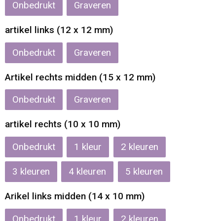
Onbedrukt
Graveren
Waterbestendige tassen
artikel links (12 x 12 mm)
Reistassensets
Onbedrukt
Graveren
Golftassen
Artikel rechts midden (15 x 12 mm)
Goodiebags
Onbedrukt
Graveren
artikel rechts (10 x 10 mm)
Onbedrukt
1
2
3
4
5
Arikel links midden (14 x 10 mm)
Onbedrukt
1
2