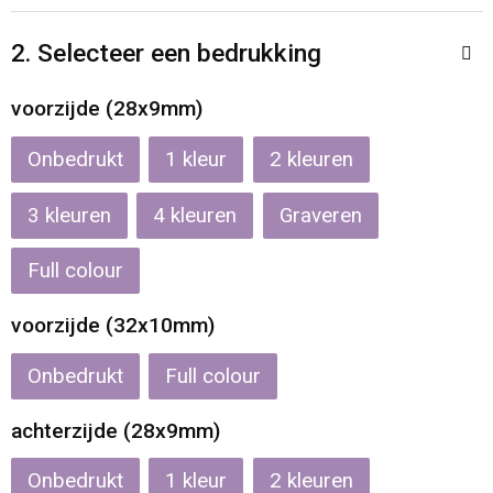
Reistassen
Veiligheidsvesten en Veiligheidshesjes
2. Selecteer een bedrukking
Rugzakken
Vesten
voorzijde (28x9mm)
Schoenentassen
Oog- en gelaatsbescherming
Onbedrukt
1
2
Schoudertassen
Hoofdbescherming
3
4
Graveren
Sporttassen
Gehoorbescherming
Full colour
Strandtassen
Ademhalingsbescherming
voorzijde (32x10mm)
Tablettassen
Onbedrukt
Full colour
Toilettassen
achterzijde (28x9mm)
Trolleys
Onbedrukt
1
2