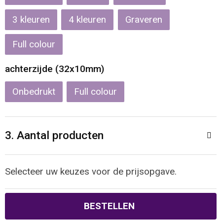
Waterbestendige tassen
3
4
Graveren
Full colour
Reistassensets
achterzijde (32x10mm)
Golftassen
Onbedrukt
Full colour
Goodiebags
3. Aantal producten
Selecteer uw keuzes voor de prijsopgave.
BESTELLEN