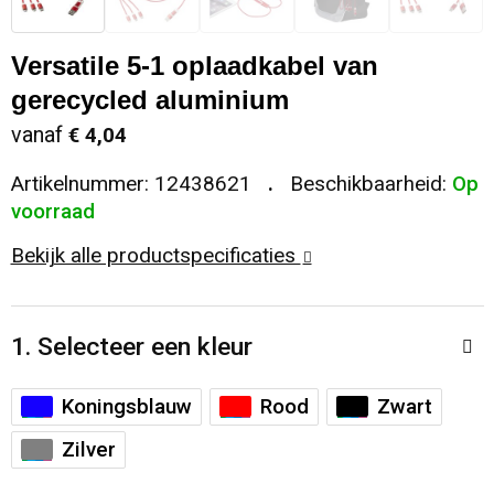
Sleutelhangers en Lanyards
Koeltassen en Koelboxen
Sweaters
Reflecterende vesten
Versatile 5-1 oplaadkabel van
Snoepgoed
Koffers en Trolleys
T-Shirts
Regenkleding
gerecycled aluminium
vanaf
€ 4,04
Spellen voor binnen en buiten
Laptop hoezen en tassen
Vesten
Restauranttextiel
Artikelnummer:
12438621
Beschikbaarheid:
Op
voorraad
Sport
Matrozentassen
Schoenen
Bekijk alle productspecificaties
Themapakketten
Opbergtassen
Schorten en Sloven
Veiligheid, Auto en Fiets
Opvouwbare tassen
Sweaters
1. Selecteer een kleur
Vrije tijd en Strand
Papieren tassen
T-Shirts
Koningsblauw
Rood
Zwart
Waterflesjes
Promotietassen
Veiligheidssignalering en Verlichting
Zilver