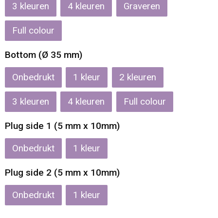
Reistassen
Veiligheidsvesten en Veiligheidshesjes
3
4
Graveren
Rugzakken
Vesten
Full colour
Bottom (Ø 35 mm)
Schoenentassen
Oog- en gelaatsbescherming
Onbedrukt
1
2
Schoudertassen
Hoofdbescherming
3
4
Full colour
Sporttassen
Gehoorbescherming
Plug side 1 (5 mm x 10mm)
Strandtassen
Ademhalingsbescherming
Onbedrukt
1
Tablettassen
Plug side 2 (5 mm x 10mm)
Toilettassen
Onbedrukt
1
Trolleys