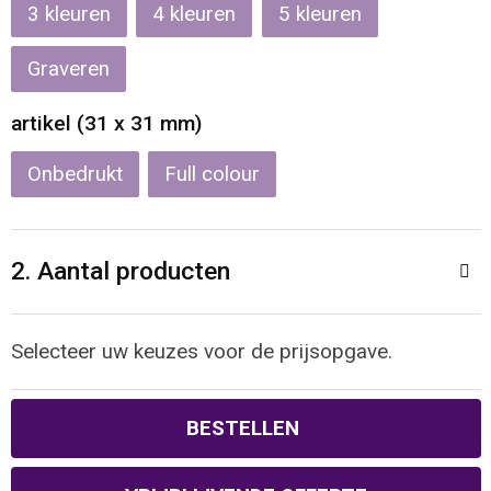
Reistassen
Veiligheidsvesten en Veiligheidshesjes
3
4
5
Rugzakken
Vesten
Graveren
artikel (31 x 31 mm)
Schoenentassen
Oog- en gelaatsbescherming
Onbedrukt
Full colour
Schoudertassen
Hoofdbescherming
Sporttassen
Gehoorbescherming
2. Aantal producten
Strandtassen
Ademhalingsbescherming
Selecteer uw keuzes voor de prijsopgave.
Tablettassen
Toilettassen
BESTELLEN
Trolleys