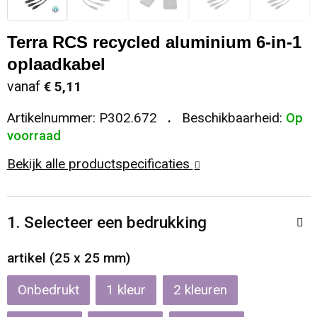
Sleutelhangers en Lanyards
Koeltassen en Koelboxen
Sweaters
Reflecterende vesten
Terra RCS recycled aluminium 6-in-1
Snoepgoed
Koffers en Trolleys
T-Shirts
Regenkleding
oplaadkabel
vanaf
€ 5,11
Spellen voor binnen en buiten
Laptop hoezen en tassen
Vesten
Restauranttextiel
Artikelnummer:
P302.672
Beschikbaarheid:
Op
voorraad
Sport
Matrozentassen
Schoenen
Bekijk alle productspecificaties
Themapakketten
Opbergtassen
Schorten en Sloven
Veiligheid, Auto en Fiets
Opvouwbare tassen
Sweaters
1. Selecteer een bedrukking
Vrije tijd en Strand
Papieren tassen
T-Shirts
artikel (25 x 25 mm)
Waterflesjes
Promotietassen
Veiligheidssignalering en Verlichting
Onbedrukt
1
2