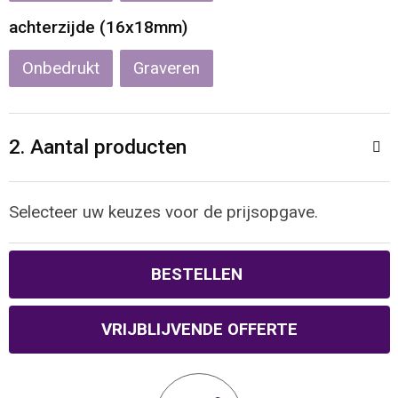
Reistassen
Veiligheidsvesten en Veiligheidshesjes
achterzijde (16x18mm)
Rugzakken
Vesten
Onbedrukt
Graveren
Schoenentassen
Oog- en gelaatsbescherming
2. Aantal producten
Schoudertassen
Hoofdbescherming
Sporttassen
Gehoorbescherming
Selecteer uw keuzes voor de prijsopgave.
Strandtassen
Ademhalingsbescherming
BESTELLEN
Tablettassen
VRIJBLIJVENDE OFFERTE
Toilettassen
Trolleys