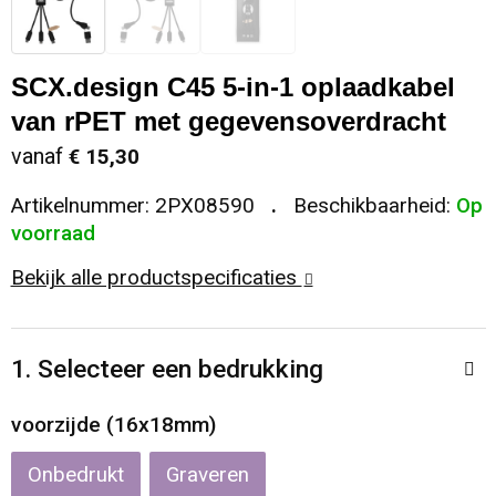
Sleutelhangers en Lanyards
Koeltassen en Koelboxen
Sweaters
Reflecterende vesten
SCX.design C45 5-in-1 oplaadkabel
Snoepgoed
Koffers en Trolleys
T-Shirts
Regenkleding
van rPET met gegevensoverdracht
Spellen voor binnen en buiten
Laptop hoezen en tassen
Vesten
Restauranttextiel
vanaf
€ 15,30
Artikelnummer:
2PX08590
Beschikbaarheid:
Op
Sport
Matrozentassen
Schoenen
voorraad
Themapakketten
Opbergtassen
Schorten en Sloven
Bekijk alle productspecificaties
Veiligheid, Auto en Fiets
Opvouwbare tassen
Sweaters
1. Selecteer een bedrukking
Vrije tijd en Strand
Papieren tassen
T-Shirts
voorzijde (16x18mm)
Waterflesjes
Promotietassen
Veiligheidssignalering en Verlichting
Onbedrukt
Graveren