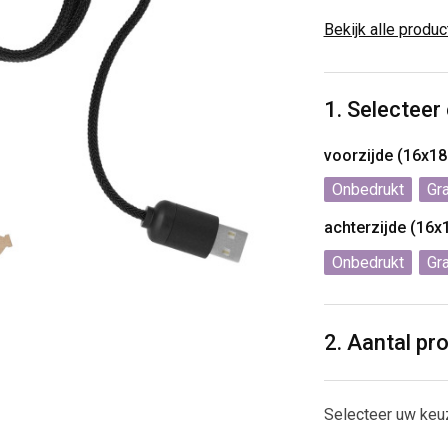
Bekijk alle produ
1. Selecteer
voorzijde (16x1
Onbedrukt
Gr
achterzijde (16
Onbedrukt
Gr
2. Aantal pr
Selecteer uw keu