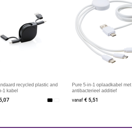
ndaard recycled plastic and
Pure 5-in-1 oplaadkabel met
n-1 kabel
antibacterieel additief
5,07
€ 5,51
vanaf
ale afname: 1
Minimale afname: 1