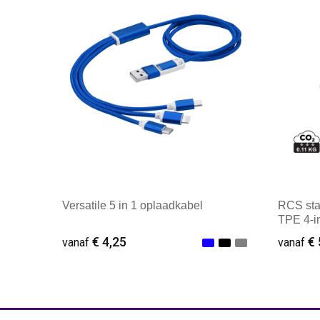
Versatile 5 in 1 oplaadkabel
RCS sta
TPE 4-i
€ 4,25
€ 
vanaf
vanaf
Minimale afname: 1
Minim