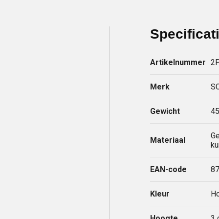
Specificat
Artikelnummer
2
Merk
SC
Gewicht
45
Ge
Materiaal
ku
EAN-code
8
Kleur
Ho
Hoogte
3