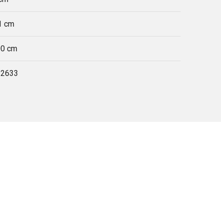
1 cm
00 cm
12633