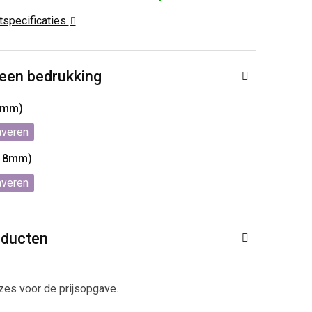
ctspecificaties
 een bedrukking
8mm)
averen
x18mm)
averen
oducten
zes voor de prijsopgave.