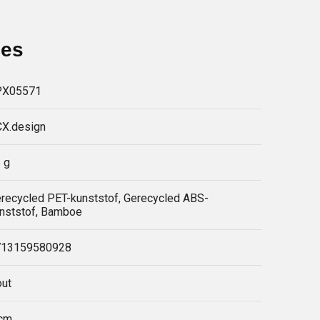
ies
PX05571
X.design
 g
recycled PET-kunststof, Gerecycled ABS-
nststof, Bamboe
713159580928
ut
 cm