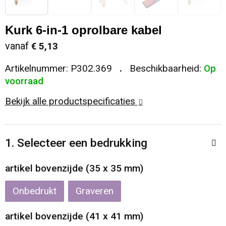
Sleutelhangers en Lanyards
Koeltassen en Koelboxen
Sweaters
Reflecterende vesten
Kurk 6-in-1 oprolbare kabel
Snoepgoed
Koffers en Trolleys
T-Shirts
Regenkleding
vanaf
€ 5,13
Artikelnummer:
P302.369
Beschikbaarheid:
Op
Spellen voor binnen en buiten
Laptop hoezen en tassen
Vesten
Restauranttextiel
voorraad
Sport
Matrozentassen
Schoenen
Bekijk alle productspecificaties
Themapakketten
Opbergtassen
Schorten en Sloven
1. Selecteer een bedrukking
Veiligheid, Auto en Fiets
Opvouwbare tassen
Sweaters
artikel bovenzijde (35 x 35 mm)
Vrije tijd en Strand
Papieren tassen
T-Shirts
Onbedrukt
Graveren
Waterflesjes
Promotietassen
Veiligheidssignalering en Verlichting
artikel bovenzijde (41 x 41 mm)