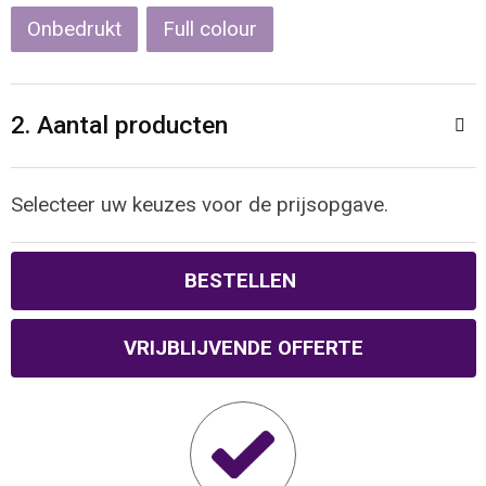
Reistassen
Veiligheidsvesten en Veiligheidshesjes
Onbedrukt
Full colour
Rugzakken
Vesten
2. Aantal producten
Schoenentassen
Oog- en gelaatsbescherming
Schoudertassen
Hoofdbescherming
Selecteer uw keuzes voor de prijsopgave.
Sporttassen
Gehoorbescherming
BESTELLEN
Strandtassen
Ademhalingsbescherming
VRIJBLIJVENDE OFFERTE
Tablettassen
Toilettassen
Trolleys