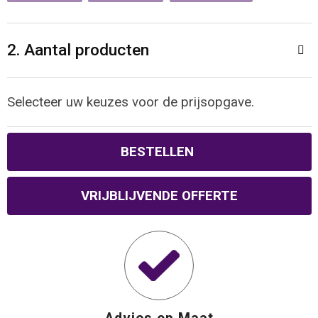
Reistassen
Veiligheidsvesten en Veiligheidshesjes
Rugzakken
Vesten
2. Aantal producten
Schoenentassen
Oog- en gelaatsbescherming
Selecteer uw keuzes voor de prijsopgave.
Schoudertassen
Hoofdbescherming
BESTELLEN
Sporttassen
Gehoorbescherming
Strandtassen
Ademhalingsbescherming
VRIJBLIJVENDE OFFERTE
Tablettassen
Toilettassen
Trolleys