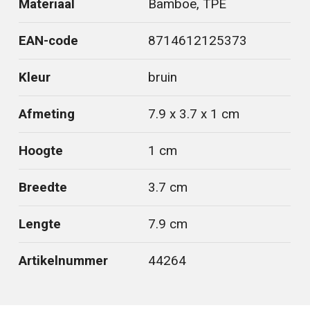
Materiaal
Bamboe, TPE
EAN-code
8714612125373
Kleur
bruin
Afmeting
7.9 x 3.7 x 1 cm
Hoogte
1 cm
Breedte
3.7 cm
Lengte
7.9 cm
Artikelnummer
44264