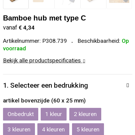
Sleutelhangers en Lanyards
Koeltassen en Koelboxen
Sweaters
Reflecterende vesten
Bamboe hub met type C
Snoepgoed
Koffers en Trolleys
T-Shirts
Regenkleding
vanaf
€ 4,34
Artikelnummer:
P308.739
Beschikbaarheid:
Op
Spellen voor binnen en buiten
Laptop hoezen en tassen
Vesten
Restauranttextiel
voorraad
Sport
Matrozentassen
Schoenen
Bekijk alle productspecificaties
Themapakketten
Opbergtassen
Schorten en Sloven
1. Selecteer een bedrukking
Veiligheid, Auto en Fiets
Opvouwbare tassen
Sweaters
artikel bovenzijde (60 x 25 mm)
Vrije tijd en Strand
Papieren tassen
T-Shirts
Onbedrukt
1
2
Waterflesjes
Promotietassen
Veiligheidssignalering en Verlichting
3
4
5