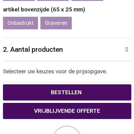
Reistassen
Veiligheidsvesten en Veiligheidshesjes
artikel bovenzijde (65 x 25 mm)
Rugzakken
Vesten
Onbedrukt
Graveren
Schoenentassen
Oog- en gelaatsbescherming
2. Aantal producten
Schoudertassen
Hoofdbescherming
Sporttassen
Gehoorbescherming
Selecteer uw keuzes voor de prijsopgave.
Strandtassen
Ademhalingsbescherming
BESTELLEN
Tablettassen
VRIJBLIJVENDE OFFERTE
Toilettassen
Trolleys